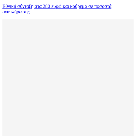
Εθνική σύνταξη στα 280 ευρώ και κούρεμα σε ποσοστά
αναπλήρωσης