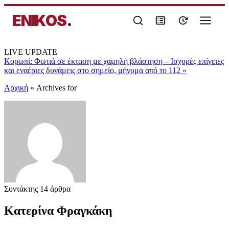
ENIKOS
.
LIVE UPDATE
Κορωπί: Φωτιά σε έκταση με χαμηλή βλάστηση – Ισχυρές επίγειες
και εναέριες δυνάμεις στο σημείο, μήνυμα από το 112
»
Αρχική
»
Archives for
Συντάκτης
14 άρθρα
Κατερίνα Φραγκάκη