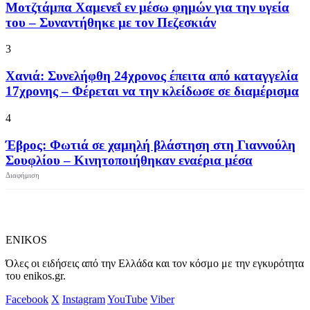
Μοτζτάμπα Χαμενεΐ εν μέσω φημών για την υγεία
του – Συναντήθηκε με τον Πεζεσκιάν
3
Χανιά: Συνελήφθη 24χρονος έπειτα από καταγγελία
17χρονης – Φέρεται να την κλείδωσε σε διαμέρισμα
4
Έβρος: Φωτιά σε χαμηλή βλάστηση στη Γιαννούλη
Σουφλίου – Κινητοποιήθηκαν εναέρια μέσα
ENIKOS
Όλες οι ειδήσεις από την Ελλάδα και τον κόσμο με την εγκυρότητα
του enikos.gr.
Facebook
X
Instagram
YouTube
Viber