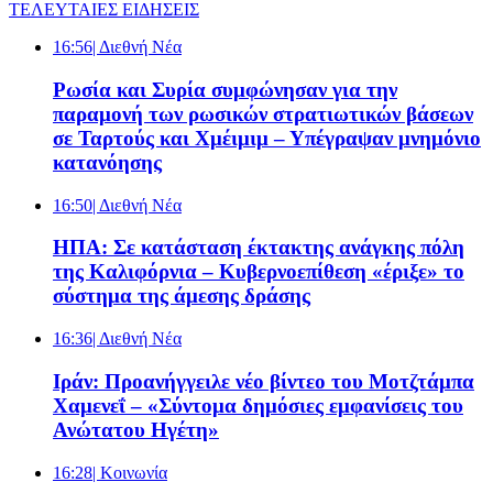
ΤΕΛΕΥΤΑΙΕΣ ΕΙΔΗΣΕΙΣ
16:56
| Διεθνή Νέα
Ρωσία και Συρία συμφώνησαν για την
παραμονή των ρωσικών στρατιωτικών βάσεων
σε Ταρτούς και Χμέιμιμ – Υπέγραψαν μνημόνιο
κατανόησης
16:50
| Διεθνή Νέα
ΗΠΑ: Σε κατάσταση έκτακτης ανάγκης πόλη
της Καλιφόρνια – Κυβερνοεπίθεση «έριξε» το
σύστημα της άμεσης δράσης
16:36
| Διεθνή Νέα
Ιράν: Προανήγγειλε νέο βίντεο του Μοτζτάμπα
Χαμενεΐ – «Σύντομα δημόσιες εμφανίσεις του
Ανώτατου Ηγέτη»
16:28
| Κοινωνία