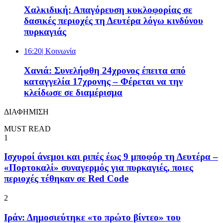
Χαλκιδική: Απαγόρευση κυκλοφορίας σε
δασικές περιοχές τη Δευτέρα λόγω κινδύνου
πυρκαγιάς
16:20
| Κοινωνία
Χανιά: Συνελήφθη 24χρονος έπειτα από
καταγγελία 17χρονης – Φέρεται να την
κλείδωσε σε διαμέρισμα
ΔΙΑΦΗΜΙΣΗ
MUST READ
1
Ισχυροί άνεμοι και ριπές έως 9 μποφόρ τη Δευτέρα –
«Πορτοκαλί» συναγερμός για πυρκαγιές, ποιες
περιοχές τέθηκαν σε Red Code
2
Ιράν: Δημοσιεύτηκε «το πρώτο βίντεο» του