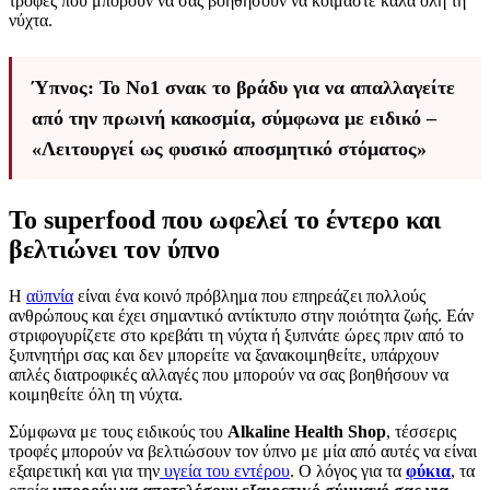
τροφές που μπορούν να σας βοηθήσουν να κοιμάστε καλά όλη τη
νύχτα.
Ύπνος: Το Νο1 σνακ το βράδυ για να απαλλαγείτε
από την πρωινή κακοσμία, σύμφωνα με ειδικό –
«Λειτουργεί ως φυσικό αποσμητικό στόματος»
Το superfood που ωφελεί το έντερο και
βελτιώνει τον ύπνο
Η
αϋπνία
είναι ένα κοινό πρόβλημα που επηρεάζει πολλούς
ανθρώπους και έχει σημαντικό αντίκτυπο στην ποιότητα ζωής. Εάν
στριφογυρίζετε στο κρεβάτι τη νύχτα ή ξυπνάτε ώρες πριν από το
ξυπνητήρι σας και δεν μπορείτε να ξανακοιμηθείτε, υπάρχουν
απλές διατροφικές αλλαγές που μπορούν να σας βοηθήσουν να
κοιμηθείτε όλη τη νύχτα.
Σύμφωνα με τους ειδικούς του
Alkaline Health Shop
, τέσσερις
τροφές μπορούν να βελτιώσουν τον ύπνο με μία από αυτές να είναι
εξαιρετική και για την
υγεία του εντέρου
. Ο λόγος για τα
φύκια
, τα