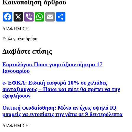
Κοινοποίηση άρθρου
Facebook
X
Viber
WhatsApp
Email
Μοιραστείτε
ΔΙΑΦΗΜΙΣΗ
Επιλεγμένα άρθρα
Διαβάστε επίσης
Εορτολόγιο: Ποιοι γιορτάζουν σήμερα 17
Ιανουαρίου
e- ΕΦΚΑ: Ειδική εισφορά 10% σε χιλιάδες
συνταξιούχους – Ποιοι και πότε θα πρέπει να την
εξοφλήσουν
Οπτική ψευδαίσθηση: Μόνο αν έχεις υψηλό IQ
μπορείς να εντοπίσεις την γάτα σε 9 δευτερόλεπτα
ΔΙΑΦΗΜΙΣΗ