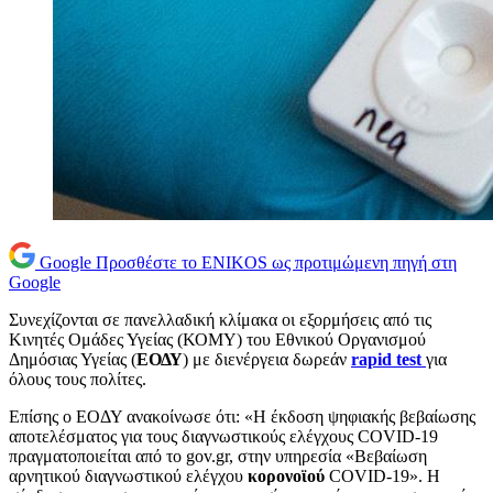
Google
Προσθέστε το ENIKOS ως προτιμώμενη πηγή στη
Google
Συνεχίζονται σε πανελλαδική κλίμακα οι εξορμήσεις από τις
Κινητές Ομάδες Υγείας (ΚΟΜΥ) του Εθνικού Οργανισμού
Δημόσιας Υγείας (
ΕΟΔΥ
) με διενέργεια δωρεάν
rapid test
για
όλους τους πολίτες.
Επίσης ο ΕΟΔΥ ανακοίνωσε ότι: «Η έκδοση ψηφιακής βεβαίωσης
αποτελέσματος για τους διαγνωστικούς ελέγχους COVID-19
πραγματοποιείται από το gov.gr, στην υπηρεσία «Βεβαίωση
αρνητικού διαγνωστικού ελέγχου
κορονοϊού
COVID-19». Η