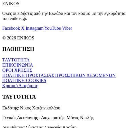
ENIKOS
Όλες οι ειδήσεις από την Ελλάδα και τον κόσμο με την εγκυρότητα
του enikos.gr.
Facebook
X
Instagram
YouTube
Viber
© 2026 ENIKOS
ΠΛΟΗΓΗΣΗ
ΤΑΥΤΟΤΗΤΑ
ΕΠΙΚΟΙΝΩΝΙΑ
ΟΡΟΙ ΧΡΗΣΗΣ
ΠΟΛΙΤΙΚΗ ΠΡΟΣΤΑΣΙΑΣ ΠΡΟΣΩΠΙΚΩΝ ΔΕΔΟΜΕΝΩΝ
ΠΟΛΙΤΙΚΗ COOKIES
Κρατική Διαφήμιση
ΤΑΥΤΟΤΗΤΑ
Εκδότης:
Νίκος Χατζηνικολάου
Γενικός Διευθυντής - Διαχειριστής:
Μάνος Νιφλής
Διευθύντρια Σύνταξης:
Στεφανία Κασίμη