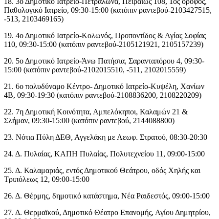
18. 3ο Δημοτικό Ιατρείο-Πετράλωνα, Πειραιώς 108, 1ος όροφος,
Παθολογικό Ιατρείο, 09:30-15:00 (κατόπιν ραντεβού-2103427515,
-513, 2103469165)
19. 4ο Δημοτικό Ιατρείο-Κολωνός, Προποντίδος & Αγίας Σοφίας
110, 09:30-15:00 (κατόπιν ραντεβού-2105121921, 2105157239)
20. 5ο Δημοτικό Ιατρείο-Άνω Πατήσια, Σαρανταπόρου 4, 09:30-
15:00 (κατόπιν ραντεβού-2102015510, -511, 2102015559)
21. 6ο πολυδύναμο Κέντρο- Δημοτικό Ιατρείο-Κυψέλη, Χανίων
4Β, 09:30-19:30 (κατόπιν ραντεβού-2108836200, 2108220209)
22. 7η Δημοτική Κοινότητα, Αμπελόκηποι, Καλαμών 21 &
Σλήμαν, 09:30-15:00 (κατόπιν ραντεβού, 2144088800)
23. Νότια Πύλη ΔΕΘ, Αγγελάκη με Λεωφ. Στρατού, 08:30-20:30
24. Δ. Πυλαίας, ΚΑΠΗ Πυλαίας, Πολυτεχνείου 11, 09:00-15:00
25. Δ. Καλαμαριάς, εντός Δημοτικού Θεάτρου, οδός Χηλής και
Τριπόλεως 12, 09:00-15:00
26. Δ. Θέρμης, δημοτικό κατάστημα, Νέα Ραιδεστός, 09:00-15:00
27. Δ. Θερμαϊκού, Δημοτικό Θέατρο Επανομής, Αγίου Δημητρίου,