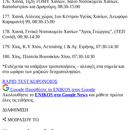
176. Χανιά, 1η2η ΤΟΜΥ Χανίων, παλιό Νοσοκομείο Χανίων,
Καποδιστρίου και Δραγούμη, 08:30-15:00
177. Χανιά, Αύλειος χώρος 1ου Κέντρου Υγείας Χανίων, Λεωφόρο
Καραμανλή 99, 08:30-15:00
178. Χανιά, Γενικό Νοσοκομείο Χανίων “Άγιος Γεώργιος”, (ΤΕΠ
Covid), 08:30-14:30
179. Χίος, Κ.Υ Χίου, Λετσαίνης 1 & Αγ. Ειρήνης, 07:30-14:30
180. Χίος, Πλατεία Βουνακίου Χίου, 07:30-14:30
*Ενδέχεται να υπάρξουν τροποποιήσεις – αλλαγές στα σημεία και
στο ωράριο των μαζικών δειγματοληψιών.
RAPID TEST
ΚΟΡΟΝΟΙΟΣ
Google
Προσθέστε το ENIKOS στην Google
Ακολουθήστε το
ENIKOS στο Google News
και μάθετε πρώτοι
όλες τις ειδήσεις.
ΔΙΑΦΗΜΙΣΗ
ΜΟΙΡΑΣΟΥ ΤΟ