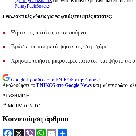
@fannypacksnacks
The worlds most expensive baked potatoes
FannyPackSnacks
Εναλλακτικές λύσεις για να φτιάξετε ψητές πατάτες:
Ψήστε τις πατάτες στον φούρνο.
Βράστε τις και μετά ψήστε τις στη σχάρα.
Χρησιμοποιήστε μικρότερες πατάτες και ψήστε τις σε 
Google
Προσθέστε το ENIKOS στην Google
Ακολουθήστε το
ENIKOS στο Google News
και μάθετε πρώτοι όλες
ΔΙΑΦΗΜΙΣΗ
ΜΟΙΡΑΣΟΥ ΤΟ
Κοινοποίηση άρθρου
Facebook
X
Viber
WhatsApp
Email
Μοιραστείτε