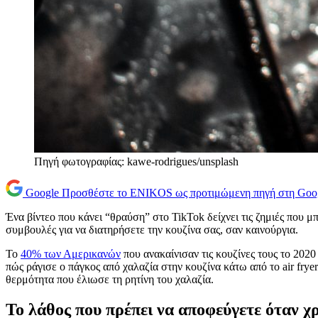
Πηγή φωτογραφίας: kawe-rodrigues/unsplash
Google
Προσθέστε το ENIKOS ως προτιμώμενη πηγή στη Goo
Ένα βίντεο που κάνει “θραύση” στο TikTok δείχνει τις ζημιές που 
συμβουλές για να διατηρήσετε την κουζίνα σας, σαν καινούργια.
Το
40% των Αμερικανών
που ανακαίνισαν τις κουζίνες τους το 2020
πώς ράγισε ο πάγκος από χαλαζία στην κουζίνα κάτω από το air fry
θερμότητα που έλιωσε τη ρητίνη του χαλαζία.
Το λάθος που πρέπει να αποφεύγετε όταν χ