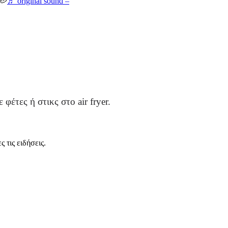
 🥔
♬ original sound –
φέτες ή στικς στο air fryer.
 τις ειδήσεις.