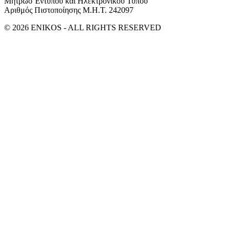
Μητρώο Έντυπου και Ηλεκτρονικού Τύπου
Αριθμός Πιστοποίησης Μ.Η.Τ. 242097
© 2026 ENIKOS - ALL RIGHTS RESERVED