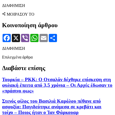
ΔΙΑΦΗΜΙΣΗ
ΜΟΙΡΑΣΟΥ ΤΟ
Κοινοποίηση άρθρου
Facebook
X
Viber
WhatsApp
Email
Μοιραστείτε
ΔΙΑΦΗΜΙΣΗ
Επιλεγμένα άρθρα
Διαβάστε επίσης
Τουρκία – PKK: Ο Οτσαλάν δέχθηκε επίσκεψη στη
φυλακή έπειτα από 3,5 χρόνια – Οι Αρχές έδωσαν το
«πράσινο φως»
Στενός φίλος του Βασιλιά Καρόλου πέθανε από
ασφυξία: Παγιδεύτηκε ανάμεσα σε κρεβάτι και
τοίχο – Ποιος ήταν ο Ίαν Φάρκουαρ