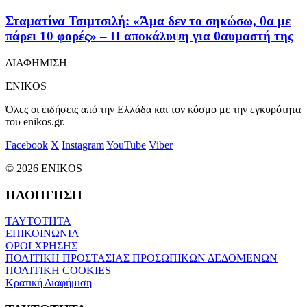
Σταματίνα Τσιμτσιλή: «Άμα δεν το σηκώσω, θα με
πάρει 10 φορές» – Η αποκάλυψη για θαυμαστή της
ΔΙΑΦΗΜΙΣΗ
ENIKOS
Όλες οι ειδήσεις από την Ελλάδα και τον κόσμο με την εγκυρότητα
του enikos.gr.
Facebook
X
Instagram
YouTube
Viber
© 2026 ENIKOS
ΠΛΟΗΓΗΣΗ
ΤΑΥΤΟΤΗΤΑ
ΕΠΙΚΟΙΝΩΝΙΑ
ΟΡΟΙ ΧΡΗΣΗΣ
ΠΟΛΙΤΙΚΗ ΠΡΟΣΤΑΣΙΑΣ ΠΡΟΣΩΠΙΚΩΝ ΔΕΔΟΜΕΝΩΝ
ΠΟΛΙΤΙΚΗ COOKIES
Κρατική Διαφήμιση