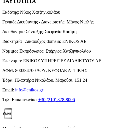
ΤΑΥΤΟΤΗΤΑ
Εκδότης:
Νίκος Χατζηνικολάου
Γενικός Διευθυντής - Διαχειριστής:
Μάνος Νιφλής
Διευθύντρια Σύνταξης:
Στεφανία Κασίμη
Ιδιοκτησία - Δικαιούχος domain:
ENIKOS AE
Νόμιμος Εκπρόσωπος:
Στέργιος Χατζηνικολάου
Επωνυμία:
ΕΝΙΚΟΣ ΥΠΗΡΕΣΙΕΣ ΔΙΑΔΙΚΤΥΟΥ ΑΕ
ΑΦΜ:
800384700
ΔΟΥ:
ΚΕΦΟΔΕ ΑΤΤΙΚΗΣ
Έδρα:
Πλαστήρα Νικολάου, Μαρούσι, 151 24
Email:
info@enikos.gr
Τηλ. Επικοινωνίας:
+30 (210) 878-8006