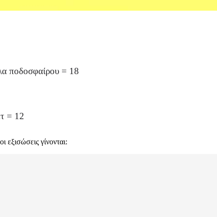
α ποδοσφαίρου = 18
τ = 12
οι εξισώσεις γίνονται: