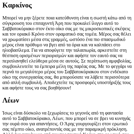
Καρκίνος
Μπορεί να μην ξέρετε ποια κατεύθυνση είναι η σωστή κάτω από τη
σύγκρουση του επιταχυντή Άρη που προκαλεί ίλιγγο αυτό το
Σαββατοκύριακο στον έκτο οίκο σας με τις μικροσκοπικές σκέψεις
και τον οριακό Κρόνο στον οραματικό σας τομέα. Μέρος σας θέλει
να χρωματίσει μέσα στις γραμμές, ωστόσο ένα πιο σπασμωδικό
μέρος είναι πρόθυμο να βγει από τα όρια και να καλπάσει στο
ηλιοβασίλεμα. Για να αποφύγετε την ταλαιπωρία, αρκεστείτε στη
θέσπιση ορισμένων περιορισμών και αφήστε τον εαυτό σας να
περιπλανηθεί ελεύθερα μέσα σε αυτούς. Σε περίπτωση αμφιβολίας,
συμβουλευτείτε τα έμπειρα μέλη της παρέας σας. Με το φεγγάρι να
περνά το μεγαλύτερο μέρος του Σαββατοκύριακου στον ενδέκατο
οίκο της συνεργασίας σας, θα μπορούσατε να λάβετε περισσότερα
από απλή συμβουλή. Αποδεχτείτε τις προσφορές υποστήριξής τους
και αφήστε τους να σας βοηθήσουν!
Λέων
Ίσως είναι δύσκολο να ξεχωρίσεις το γεγονός από τη φαντασία
αυτό το Σαββατοκύριακο, Λέων, που μπορεί να σε βρει να κυνηγάς
την ουρά σου για απαντήσεις. Ο Άρης γουργουρίζει στον ερωτικό
σας πέμπτο οίκο, ανατρέποντάς σας με την παραμικρή πρόκληση.