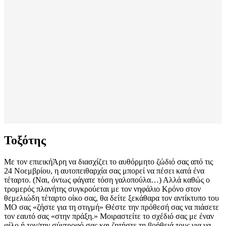
Τοξότης
Με τον επιεικήΆρη να διασχίζει το αυθόρμητο ζώδιό σας από τις
24 Νοεμβρίου, η αυτοπειθαρχία σας μπορεί να πέσει κατά ένα
τέταρτο. (Ναι, όντως φάγατε τόση γαλοπούλα…) Αλλά καθώς ο
τρομερός πλανήτης συγκρούεται με τον νηφάλιο Κρόνο στον
θεμελιώδη τέταρτο οίκο σας, θα δείτε ξεκάθαρα τον αντίκτυπο του
MO σας «ζήστε για τη στιγμή» Θέστε την πρόθεσή σας να πιάσετε
τον εαυτό σας «στην πράξη.» Μοιραστείτε το σχέδιό σας με έναν
φίλο ή τον/την σύντροφό σας και ζητήστε τη βοήθειά τους για να