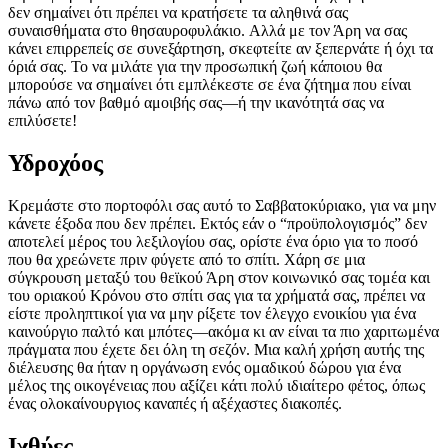
δεν σημαίνει ότι πρέπει να κρατήσετε τα αληθινά σας
συναισθήματα στο θησαυροφυλάκιο. Αλλά με τον Άρη να σας
κάνει επιρρεπείς σε συνεξάρτηση, σκεφτείτε αν ξεπερνάτε ή όχι τα
όριά σας. Το να μιλάτε για την προσωπική ζωή κάποιου θα
μπορούσε να σημαίνει ότι εμπλέκεστε σε ένα ζήτημα που είναι
πάνω από τον βαθμό αμοιβής σας—ή την ικανότητά σας να
επιλύσετε!
Υδροχόος
Κρεμάστε στο πορτοφόλι σας αυτό το Σαββατοκύριακο, για να μην
κάνετε έξοδα που δεν πρέπει. Εκτός εάν ο “προϋπολογισμός” δεν
αποτελεί μέρος του λεξιλογίου σας, ορίστε ένα όριο για το ποσό
που θα χρεώνετε πριν φύγετε από το σπίτι. Χάρη σε μια
σύγκρουση μεταξύ του θεϊκού Άρη στον κοινωνικό σας τομέα και
του οριακού Κρόνου στο σπίτι σας για τα χρήματά σας, πρέπει να
είστε προληπτικοί για να μην ρίξετε τον έλεγχο ενοικίου για ένα
καινούργιο παλτό και μπότες—ακόμα κι αν είναι τα πιο χαριτωμένα
πράγματα που έχετε δει όλη τη σεζόν. Μια καλή χρήση αυτής της
διέλευσης θα ήταν η οργάνωση ενός ομαδικού δώρου για ένα
μέλος της οικογένειας που αξίζει κάτι πολύ ιδιαίτερο φέτος, όπως
ένας ολοκαίνουργιος καναπές ή αξέχαστες διακοπές.
Ιχθύες