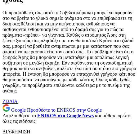
Οι προσπάθειές σας αυτό το Σαββατοκύριακο μπορεί να αφορούν
στο να βρείτε το γλυκό σημείο ανάμεσα στο να επιβεβαιώσετε τη
δική σας θέληση και να μην αφήνετε τους ανθρώπους να
αισθάνονται ενθουσιασμένοι από το όραμά σας για το πώς τα
πράγματα «πρέπει» να γίνονται. Καθώς ο ατρόμητος Άρης στη
ζώνη εξουσίας σας πλησιάζει με τον θυσιαστικό Κρόνο στο ζώδιό
σας, μπορεί να βρεθείτε αντιμέτωποι με μια κατάσταση που σας
απαιτεί να υπερασπιστείτε τον εαυτό σας. Το πρόβλημα είναι ότι ο
ζωηρός Άρης θα μπορούσε να μετατρέψει μια απολύτως λογική
συζήτηση σε μεγάλη έκρηξη. Εάν αισθάνεστε τη συναισθηματική
θερμοκρασία να ανεβαίνει, καλέστε ένα τάιμ άουτ όσο πιο γρήγορα
μπορείτε. Η ένταση θα μπορούσε να επιταχυνθεί γρήγορα κάτι που
θα μπορούσατε να αποφύγετε με κάθε κόστος. Όπως κάθε Ιχθύς
γνωρίζει, τα προβλήματα επιλύονται καλύτερα με το πνεύμα της
αγάπης.
ΖΩΔΙΑ
Google
Προσθέστε το ENIKOS στην Google
Ακολουθήστε το
ENIKOS στο Google News
και μάθετε πρώτοι
όλες τις ειδήσεις.
ΔΙΑΦΗΜΙΣΗ