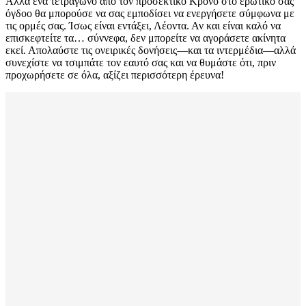
Αλλά ένα τετράγωνο από τον προσεκτικό Κρόνο στο ερωτικό σας
όγδοο θα μπορούσε να σας εμποδίσει να ενεργήσετε σύμφωνα με
τις ορμές σας. Ίσως είναι εντάξει, Λέοντα. Αν και είναι καλό να
επισκεφτείτε τα… σύννεφα, δεν μπορείτε να αγοράσετε ακίνητα
εκεί. Απολαύστε τις ονειρικές δονήσεις—και τα ιντερμέδια—αλλά
συνεχίστε να τσιμπάτε τον εαυτό σας και να θυμάστε ότι, πριν
προχωρήσετε σε όλα, αξίζει περισσότερη έρευνα!