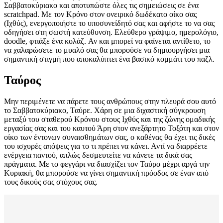
Σαββατοκύριακο και αποτυπώστε όλες τις σημειώσεις σε ένα
scratchpad. Με τον Κρόνο στον ονειρικό δωδέκατο οίκο σας
(Ιχθύς), ενεργοποιήστε το υποσυνείδητό σας και αφήστε το να σας
οδηγήσει στη σωστή κατεύθυνση. Ελεύθερο γράψιμο, ημερολόγιο,
doodle, φτιάξε ένα κολάζ. Αν και μπορεί να φαίνεται αντίθετο, το
να χαλαρώσετε το μυαλό σας θα μπορούσε να δημιουργήσει μια
σημαντική στιγμή που αποκαλύπτει ένα βασικό κομμάτι του παζλ.
Ταύρος
Μην περιμένετε να πάρετε τους ανθρώπους στην πλευρά σου αυτό
το Σαββατοκύριακο, Ταύρε. Χάρη σε μια διχαστική σύγκρουση
μεταξύ του σταθερού Κρόνου στους Ιχθύς και της ζώνης ομαδικής
εργασίας σας και του καυτού Άρη στον ανεξάρτητο Τοξότη και στον
οίκο των έντονων συναισθημάτων σας, ο καθένας θα έχει τις δικές
του ισχυρές απόψεις για το τι πρέπει να κάνει. Αντί να διαρρέετε
ενέργεια παντού, απλώς δεσμευτείτε να κάνετε τα δικά σας
πράγματα. Με το φεγγάρι να διασχίζει τον Ταύρο μέχρι αργά την
Κυριακή, θα μπορούσε να γίνει σημαντική πρόοδος σε έναν από
τους δικούς σας στόχους σας.