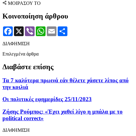
ΜΟΙΡΑΣΟΥ ΤΟ
Κοινοποίηση άρθρου
Facebook
X
Viber
WhatsApp
Email
Μοιραστείτε
ΔΙΑΦΗΜΙΣΗ
Επιλεγμένα άρθρα
Διαβάστε επίσης
Τα 7 καλύτερα πρωινά εάν θέλετε χάσετε λίπος από
την κοιλιά
Οι πολιτικές εφημερίδες 25/11/2023
Ζήσης Ρούμπος: «Έχει χαθεί λίγο η μπάλα με το
political correct»
ΔΙΑΦΗΜΙΣΗ