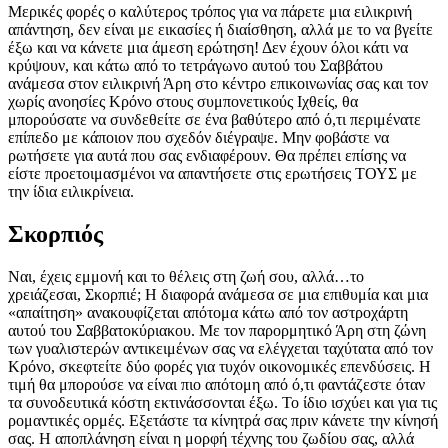
Μερικές φορές ο καλύτερος τρόπος για να πάρετε μια ειλικρινή
απάντηση, δεν είναι με εικασίες ή διαίσθηση, αλλά με το να βγείτε
έξω και να κάνετε μια άμεση ερώτηση! Δεν έχουν όλοι κάτι να
κρύψουν, και κάτω από το τετράγωνο αυτού του Σαββάτου
ανάμεσα στον ειλικρινή Άρη στο κέντρο επικοινωνίας σας και τον
χωρίς ανοησίες Κρόνο στους συμπονετικούς Ιχθείς, θα
μπορούσατε να συνδεθείτε σε ένα βαθύτερο από ό,τι περιμένατε
επίπεδο με κάποιον που σχεδόν διέγραψε. Μην φοβάστε να
ρωτήσετε για αυτά που σας ενδιαφέρουν. Θα πρέπει επίσης να
είστε προετοιμασμένοι να απαντήσετε στις ερωτήσεις ΤΟΥΣ με
την ίδια ειλικρίνεια.
Σκορπιός
Ναι, έχεις εμμονή και το θέλεις στη ζωή σου, αλλά…το
χρειάζεσαι, Σκορπιέ; Η διαφορά ανάμεσα σε μια επιθυμία και μια
«απαίτηση» ανακουφίζεται απότομα κάτω από τον αστροχάρτη
αυτού του Σαββατοκύριακου. Με τον παρορμητικό Άρη στη ζώνη
των γυαλιστερών αντικειμένων σας να ελέγχεται ταχύτατα από τον
Κρόνο, σκεφτείτε δύο φορές για τυχόν οικονομικές επενδύσεις. Η
τιμή θα μπορούσε να είναι πιο απότομη από ό,τι φαντάζεστε όταν
τα συνοδευτικά κόστη εκτινάσσονται έξω. Το ίδιο ισχύει και για τις
ρομαντικές ορμές. Εξετάστε τα κίνητρά σας πριν κάνετε την κίνησή
σας. Η αποπλάνηση είναι η μορφή τέχνης του ζωδίου σας, αλλά