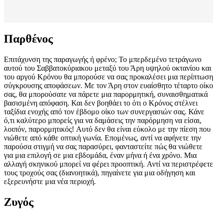
Παρθένος
Επιτάχυνση της παραγωγής ή φρένο; Το μπερδεμένο τετράγωνο
αυτού του Σαββατοκύριακου μεταξύ του Άρη υψηλού οκτανίου και
του αργού Κρόνου θα μπορούσε να σας προκαλέσει μια περίπτωση
σύγκρουσης αποφάσεων. Με τον Άρη στον ευαίσθητο τέταρτο οίκο
σας, θα μπορούσατε να πάρετε μια παρορμητική, συναισθηματικά
βασισμένη απόφαση. Και δεν βοηθάει το ότι ο Κρόνος στέλνει
ταξίδια ενοχής από τον έβδομο οίκο των συνεργασιών σας. Κάνε
ό,τι καλύτερο μπορείς για να δαμάσεις την παρόρμηση να είσαι,
λοιπόν, παρορμητικός! Αυτό δεν θα είναι εύκολο με την πίεση που
νιώθετε από κάθε οπτική γωνία. Επομένως, αντί να αφήνετε την
παρούσα στιγμή να σας παρασύρει, φανταστείτε πώς θα νιώθετε
για μια επιλογή σε μια εβδομάδα, έναν μήνα ή ένα χρόνο. Μια
αλλαγή σκηνικού μπορεί να φέρει προοπτική. Αντί να περιστρέφετε
τους τροχούς σας (διανοητικά), πηγαίνετε για μια οδήγηση και
εξερευνήστε μια νέα περιοχή.
Ζυγός