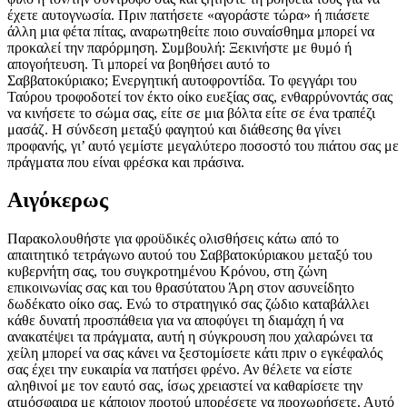
έχετε αυτογνωσία. Πριν πατήσετε «αγοράστε τώρα» ή πιάσετε
άλλη μια φέτα πίτας, αναρωτηθείτε ποιο συναίσθημα μπορεί να
προκαλεί την παρόρμηση. Συμβουλή: Ξεκινήστε με θυμό ή
απογοήτευση. Τι μπορεί να βοηθήσει αυτό το
Σαββατοκύριακο; Ενεργητική αυτοφροντίδα. Το φεγγάρι του
Ταύρου τροφοδοτεί τον έκτο οίκο ευεξίας σας, ενθαρρύνοντάς σας
να κινήσετε το σώμα σας, είτε σε μια βόλτα είτε σε ένα τραπέζι
μασάζ. Η σύνδεση μεταξύ φαγητού και διάθεσης θα γίνει
προφανής, γι’ αυτό γεμίστε μεγαλύτερο ποσοστό του πιάτου σας με
πράγματα που είναι φρέσκα και πράσινα.
Αιγόκερως
Παρακολουθήστε για φροϋδικές ολισθήσεις κάτω από το
απαιτητικό τετράγωνο αυτού του Σαββατοκύριακου μεταξύ του
κυβερνήτη σας, του συγκροτημένου Κρόνου, στη ζώνη
επικοινωνίας σας και του θρασύτατου Άρη στον ασυνείδητο
δωδέκατο οίκο σας. Ενώ το στρατηγικό σας ζώδιο καταβάλλει
κάθε δυνατή προσπάθεια για να αποφύγει τη διαμάχη ή να
ανακατέψει τα πράγματα, αυτή η σύγκρουση που χαλαρώνει τα
χείλη μπορεί να σας κάνει να ξεστομίσετε κάτι πριν ο εγκέφαλός
σας έχει την ευκαιρία να πατήσει φρένο. Αν θέλετε να είστε
αληθινοί με τον εαυτό σας, ίσως χρειαστεί να καθαρίσετε την
ατμόσφαιρα με κάποιον προτού μπορέσετε να προχωρήσετε. Αυτό