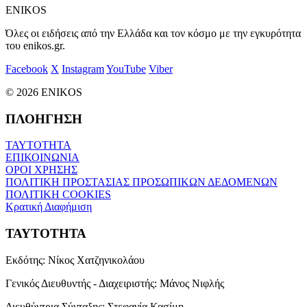
ENIKOS
Όλες οι ειδήσεις από την Ελλάδα και τον κόσμο με την εγκυρότητα
του enikos.gr.
Facebook
X
Instagram
YouTube
Viber
© 2026 ENIKOS
ΠΛΟΗΓΗΣΗ
ΤΑΥΤΟΤΗΤΑ
ΕΠΙΚΟΙΝΩΝΙΑ
ΟΡΟΙ ΧΡΗΣΗΣ
ΠΟΛΙΤΙΚΗ ΠΡΟΣΤΑΣΙΑΣ ΠΡΟΣΩΠΙΚΩΝ ΔΕΔΟΜΕΝΩΝ
ΠΟΛΙΤΙΚΗ COOKIES
Κρατική Διαφήμιση
ΤΑΥΤΟΤΗΤΑ
Εκδότης:
Νίκος Χατζηνικολάου
Γενικός Διευθυντής - Διαχειριστής:
Μάνος Νιφλής
Διευθύντρια Σύνταξης:
Στεφανία Κασίμη