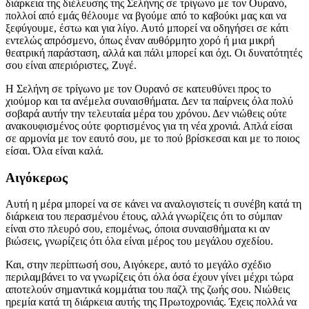
διάρκεια της διέλευσης της Σελήνης σε τρίγωνο με τον Ουρανό,
πολλοί από εμάς θέλουμε να βγούμε από το καβούκι μας και να
ξεφύγουμε, έστω και για λίγο. Αυτό μπορεί να οδηγήσει σε κάτι
εντελώς απρόσμενο, όπως έναν αυθόρμητο χορό ή μια μικρή
θεατρική παράσταση, αλλά και πάλι μπορεί και όχι. Οι δυνατότητές
σου είναι απεριόριστες, Ζυγέ.
Η Σελήνη σε τρίγωνο με τον Ουρανό σε κατευθύνει προς το
χιούμορ και τα ανέμελα συναισθήματα. Δεν τα παίρνεις όλα πολύ
σοβαρά αυτήν την τελευταία μέρα του χρόνου. Δεν νιώθεις ούτε
ανακουφισμένος ούτε φορτισμένος για τη νέα χρονιά. Απλά είσαι
σε αρμονία με τον εαυτό σου, με το πού βρίσκεσαι και με το ποιος
είσαι. Όλα είναι καλά.
Αιγόκερως
Αυτή η μέρα μπορεί να σε κάνει να αναλογιστείς τι συνέβη κατά τη
διάρκεια του περασμένου έτους, αλλά γνωρίζεις ότι το σύμπαν
είναι στο πλευρό σου, επομένως, όποια συναισθήματα κι αν
βιώσεις, γνωρίζεις ότι όλα είναι μέρος του μεγάλου σχεδίου.
Και, στην περίπτωσή σου, Αιγόκερε, αυτό το μεγάλο σχέδιο
περιλαμβάνει το να γνωρίζεις ότι όλα όσα έχουν γίνει μέχρι τώρα
αποτελούν σημαντικά κομμάτια του παζλ της ζωής σου. Νιώθεις
ηρεμία κατά τη διάρκεια αυτής της Πρωτοχρονιάς. Έχεις πολλά να