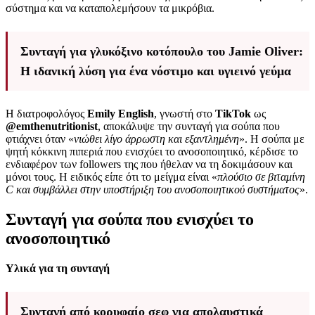
σύστημα και να καταπολεμήσουν τα μικρόβια.
Συνταγή για γλυκόξινο κοτόπουλο του Jamie Oliver:
Η ιδανική λύση για ένα νόστιμο και υγιεινό γεύμα
Η διατροφολόγος
Emily English
, γνωστή στο
TikTok
ως
@emthenutritionist
, αποκάλυψε την συνταγή για σούπα που
φτιάχνει όταν «
νιώθει λίγο άρρωστη και εξαντλημένη
». Η σούπα με
ψητή κόκκινη πιπεριά που ενισχύει το ανοσοποιητικό, κέρδισε το
ενδιαφέρον των followers της που ήθελαν να τη δοκιμάσουν και
μόνοι τους. Η ειδικός είπε ότι το μείγμα είναι «
πλούσιο σε βιταμίνη
C και συμβάλλει στην υποστήριξη του ανοσοποιητικού συστήματος
».
Συνταγή για σούπα που ενισχύει το
ανοσοποιητικό
Υλικά για τη συνταγή
Συνταγή από κορυφαίο σεφ για απολαυστικά