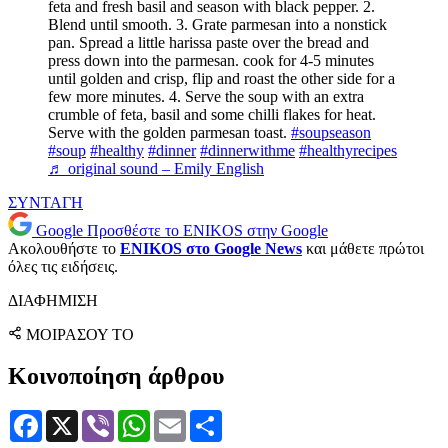
feta and fresh basil and season with black pepper. 2.
Blend until smooth. 3. Grate parmesan into a nonstick
pan. Spread a little harissa paste over the bread and
press down into the parmesan. cook for 4-5 minutes
until golden and crisp, flip and roast the other side for a
few more minutes. 4. Serve the soup with an extra
crumble of feta, basil and some chilli flakes for heat.
Serve with the golden parmesan toast.
#soupseason
#soup
#healthy
#dinner
#dinnerwithme
#healthyrecipes
♬ original sound – Emily English
ΣΥΝΤΑΓΗ
Google
Προσθέστε το ENIKOS στην Google
Ακολουθήστε το
ENIKOS στο Google News
και μάθετε πρώτοι
όλες τις ειδήσεις.
ΔΙΑΦΗΜΙΣΗ
ΜΟΙΡΑΣΟΥ ΤΟ
Κοινοποίηση άρθρου
Facebook
X
Viber
WhatsApp
Email
Μοιραστείτε