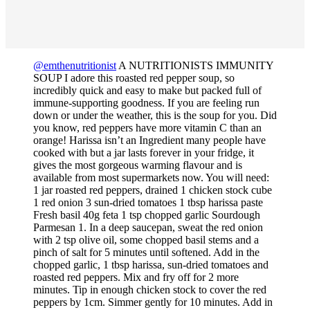
@emthenutritionist
A NUTRITIONISTS IMMUNITY
SOUP I adore this roasted red pepper soup, so
incredibly quick and easy to make but packed full of
immune-supporting goodness. If you are feeling run
down or under the weather, this is the soup for you. Did
you know, red peppers have more vitamin C than an
orange! Harissa isn’t an Ingredient many people have
cooked with but a jar lasts forever in your fridge, it
gives the most gorgeous warming flavour and is
available from most supermarkets now. You will need:
1 jar roasted red peppers, drained 1 chicken stock cube
1 red onion 3 sun-dried tomatoes 1 tbsp harissa paste
Fresh basil 40g feta 1 tsp chopped garlic Sourdough
Parmesan 1. In a deep saucepan, sweat the red onion
with 2 tsp olive oil, some chopped basil stems and a
pinch of salt for 5 minutes until softened. Add in the
chopped garlic, 1 tbsp harissa, sun-dried tomatoes and
roasted red peppers. Mix and fry off for 2 more
minutes. Tip in enough chicken stock to cover the red
peppers by 1cm. Simmer gently for 10 minutes. Add in