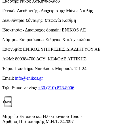
Εκδότης:
Νίκος Χατζηνικολάου
Γενικός Διευθυντής - Διαχειριστής:
Μάνος Νιφλής
Διευθύντρια Σύνταξης:
Στεφανία Κασίμη
Ιδιοκτησία - Δικαιούχος domain:
ENIKOS AE
Νόμιμος Εκπρόσωπος:
Στέργιος Χατζηνικολάου
Επωνυμία:
ΕΝΙΚΟΣ ΥΠΗΡΕΣΙΕΣ ΔΙΑΔΙΚΤΥΟΥ ΑΕ
ΑΦΜ:
800384700
ΔΟΥ:
ΚΕΦΟΔΕ ΑΤΤΙΚΗΣ
Έδρα:
Πλαστήρα Νικολάου, Μαρούσι, 151 24
Email:
info@enikos.gr
Τηλ. Επικοινωνίας:
+30 (210) 878-8006
Μητρώο Έντυπου και Ηλεκτρονικού Τύπου
Αριθμός Πιστοποίησης Μ.Η.Τ. 242097