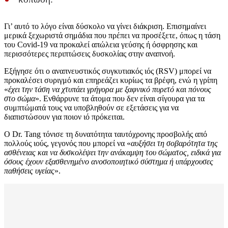
Γι’ αυτό το λόγο είναι δύσκολο να γίνει διάκριση. Επισημαίνει
μερικά ξεχωριστά σημάδια που πρέπει να προσέξετε, όπως η τάση
του Covid-19 να προκαλεί απώλεια γεύσης ή όσφρησης και
περισσότερες περιπτώσεις δυσκολίας στην αναπνοή.
Εξήγησε ότι ο αναπνευστικός συγκυτιακός ιός (RSV) μπορεί να
προκαλέσει συριγμό και επηρεάζει κυρίως τα βρέφη, ενώ η γρίπη
«
έχει την τάση να χτυπάει γρήγορα με ξαφνικό πυρετό και πόνους
στο σώμα
». Ενθάρρυνε τα άτομα που δεν είναι σίγουρα για τα
συμπτώματά τους να υποβληθούν σε εξετάσεις για να
διαπιστώσουν για ποιον ιό πρόκειται.
Ο Dr. Tang τόνισε τη δυνατότητα ταυτόχρονης προσβολής από
πολλούς ιούς, γεγονός που μπορεί να «
αυξήσει τη σοβαρότητα της
ασθένειας και να δυσκολέψει την ανάκαμψη του σώματος, ειδικά για
όσους έχουν εξασθενημένο ανοσοποιητικό σύστημα ή υπάρχουσες
παθήσεις υγείας
».