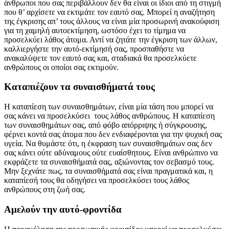
άνθρωποι που σας περιβάλλουν δεν θα είναι οι ίδιοι από τη στιγμή
που θ’ αρχίσετε να εκτιμάτε τον εαυτό σας. Μπορεί η αναζήτηση
της έγκρισης απ’ τους άλλους να είναι μία προσωρινή ανακούφιση
για τη χαμηλή αυτοεκτίμηση, ωστόσο έχει το τίμημα να
προσελκύει λάθος άτομα. Αντί να ζητάτε την έγκριση των άλλων,
καλλιεργήστε την αυτό-εκτίμησή σας, προσπαθήστε να
ανακαλύψετε τον εαυτό σας και, σταδιακά θα προσελκύετε
ανθρώπους οι οποίοι σας εκτιμούν.
Καταπιέζουν τα συναισθήματά τους
Η καταπίεση των συναισθημάτων, είναι μία τάση που μπορεί να
σας κάνει να προσελκύσει τους λάθος ανθρώπους. Η καταπίεση
των συναισθημάτων σας, από φόβο απόρριψης ή σύγκρουσης,
φέρνει κοντά σας άτομα που δεν ενδιαφέρονται για την ψυχική σας
υγεία. Να θυμάστε ότι, η έκφραση των συναισθημάτων σας δεν
σας κάνει ούτε αδύναμους ούτε ευαίσθητους. Είναι ανθρώπινο να
εκφράζετε τα συναισθήματά σας, αξιώνοντας τον σεβασμό τους.
Μην ξεχνάτε πως, τα συναισθήματά σας είναι πραγματικά και, η
καταπίεσή τους θα οδηγήσει να προσελκύσει τους λάθος
ανθρώπους στη ζωή σας.
Αμελούν την αυτό-φροντίδα