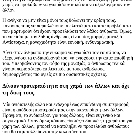
χωρίς να προλάβουν να γνωρίσουν καλά και να αξιολογήσουν τον
άλλον.
Η ανάγκη να μην είναι μόνοι τους θολώνει την κρίση τους,
κάνοντάς τους να παραβλέπουν τα ελαττώματα και τα προβλήματα
που μαρτυρούν ότι έχουν προσελκύσει τον λάθος άνθρωπο. Όμως,
το να είσαι με τον λάθος άνθρωπο, είναι μίας μορφής μοναξιά.
Αντίστοιχα, η μοναχικότητα είναι ευνοϊκή, ενδυναμωτική.
Δίνει στον άνθρωπο την ευκαιρία να γνωρίσει τον εαυτό του, να
εξερευνήσει τα ενδιαφέροντά του, να ενισχύσει την αυτοπεποίθησή
του. Υπερβαίνοντας τον φόβο της μοναξιάς, ο άνθρωπος τελικά
γίνεται περισσότερο επιλεκτικός με τους ανθρώπους,
δημιουργώντας πιο υγιείς σε πιο ουσιαστικές σχέσεις.
Δίνουν προτεραιότητα στη χαρά των άλλων και όχι
τη δική τους
Μία ανιδιοτελής αλλά και ενδεχομένως επικίνδυνη συμπεριφορά,
είναι η απόδοση προτεραιότητας στην ικανοποίηση των άλλων.
Πράγματι, το ενδιαφέρον για τους άλλους, είναι ευγενικό και
συγκινητικό. Όταν όμως κάποιος θυσιάζει διαρκώς τη χαρά του για
χάρη των άλλων, μπορεί να καταλήξει να προσελκύει ανθρώπους
που θα εκμεταλλεύονται την καλοσύνη του.