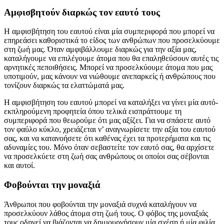
Αμφισβητούν διαρκώς τον εαυτό τους
Η αμφισβήτηση του εαυτού είναι μία συμπεριφορά που μπορεί να
επηρεάσει καθοριστικά το είδος των ανθρώπων που προσελκύουμε
στη ζωή μας. Όταν αμφιβάλλουμε διαρκώς για την αξία μας,
καταλήγουμε να επιλέγουμε άτομα που θα επαληθεύσουν αυτές τις
αρνητικές πεποιθήσεις. Μπορεί να προσελκύουμε άτομα που μας
υποτιμούν, μας κάνουν να νιώθουμε ανεπαρκείς ή ανθρώπους που
τονίζουν διαρκώς τα ελαττώματά μας.
Η αμφισβήτηση του εαυτού μπορεί να καταλήξει να γίνει μία αυτό-
εκπληρούμενη προφητεία όπου τελικά εισπράττουμε τη
συμπεριφορά που θεωρούμε ότι μας αξίζει. Για να σπάσετε αυτό
τον φαύλο κύκλο, χρειάζεται ν’ αναγνωρίσετε την αξία του εαυτού
σας, και να κατανοήσετε ότι καθένας έχει τα προτερήματα και τις
αδυναμίες του. Μόνο όταν σεβαστείτε τον εαυτό σας, θα αρχίσετε
να προσελκύετε στη ζωή σας ανθρώπους οι οποίοι σας σέβονται
και αυτοί.
Φοβούνται
την
μοναξιά
Άνθρωποι που φοβούνται την μοναξιά συχνά καταλήγουν να
προσελκύουν λάθος άτομα στη ζωή τους. Ο φόβος της μοναξιάς
τους οδηγεί να βιάζονται να δημιουργήσουν μία σχέση ή μία φιλία,