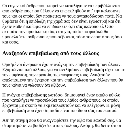
Οι ευγενικοί άνθρωποι μπορεί να καταλήγουν να περιβάλλονται
από ανθρώπους που θέλουν να επωφεληθούν απ’ την καλοσύνη
τους και οι οποίοι δεν πρόκειται να τους ανταποδώσουν ποτέ. Να
θυμάστε ότι η επιδίωξη της χαρά σας δεν είναι εγωιστική και ότι
έχετε κάθε δικαίωμα να επιδιώκετε ό,τι σας ικανοποιεί. Όσο
εκτιμάτε την προσωπική σας ευτυχία, τόσο πιο φυσικά θα
προσελκύετε ανθρώπους που σέβονται, τόσο τον εαυτό τους όσο
και εσάς.
Αναζητούν επιβεβαίωση από τους άλλους
Ορισμένοι άνθρωποι έχουν ανάγκη την επιβεβαίωση των άλλων:
Εξαρτώνται από άλλους για να αντλήσουν επιβεβαίωση σχετικά με
την εμφάνιση, την εργασία, τις αποφάσεις τους. Αναζητούν
απελπισμένα την έγκριση και την επιβεβαίωση των άλλων που θα
τους κάνει να νιώσουν ότι αξίζουν.
Η ανάγκη επιβεβαίωσης ωστόσο, δημιουργεί έναν φαύλο κύκλο
που καταλήγει να προσελκύει τους λάθος ανθρώπους, οι οποίοι
έρχονται με σκοπό να εκμεταλλευτούν και να ελέγξουν. Η μόνη
επιβεβαίωση που έχει σημασία είναι του ίδιου σας του εαυτού.
Απ’ τη στιγμή που θα αναγνωρίσετε την αξία του εαυτού σας, θα
σταματήσετε να βασίζεστε στους άλλους. Ακόμη, θα δείτε ότι οι