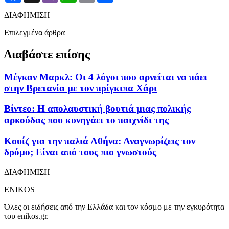
ΔΙΑΦΗΜΙΣΗ
Επιλεγμένα άρθρα
Διαβάστε επίσης
Μέγκαν Μαρκλ: Οι 4 λόγοι που αρνείται να πάει
στην Βρετανία με τον πρίγκιπα Χάρι
Βίντεο: Η απολαυστική βουτιά μιας πολικής
αρκούδας που κυνηγάει το παιχνίδι της
Κουίζ για την παλιά Αθήνα: Αναγνωρίζεις τον
δρόμο; Είναι από τους πιο γνωστούς
ΔΙΑΦΗΜΙΣΗ
ENIKOS
Όλες οι ειδήσεις από την Ελλάδα και τον κόσμο με την εγκυρότητα
του enikos.gr.