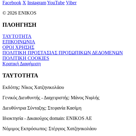
Facebook
X
Instagram
YouTube
Viber
© 2026 ENIKOS
ΠΛΟΗΓΗΣΗ
ΤΑΥΤΟΤΗΤΑ
ΕΠΙΚΟΙΝΩΝΙΑ
ΟΡΟΙ ΧΡΗΣΗΣ
ΠΟΛΙΤΙΚΗ ΠΡΟΣΤΑΣΙΑΣ ΠΡΟΣΩΠΙΚΩΝ ΔΕΔΟΜΕΝΩΝ
ΠΟΛΙΤΙΚΗ COOKIES
Κρατική Διαφήμιση
ΤΑΥΤΟΤΗΤΑ
Εκδότης:
Νίκος Χατζηνικολάου
Γενικός Διευθυντής - Διαχειριστής:
Μάνος Νιφλής
Διευθύντρια Σύνταξης:
Στεφανία Κασίμη
Ιδιοκτησία - Δικαιούχος domain:
ENIKOS AE
Νόμιμος Εκπρόσωπος:
Στέργιος Χατζηνικολάου