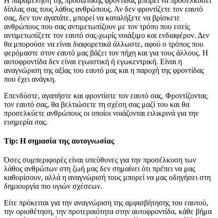
H παραμέληση της προσωπικής φροντίδας μπορεί να προσελκύσει
δίπλας σας τους λάθος ανθρώπους. Αν δεν φροντίζετε τον εαυτό
σας, δεν τον αγαπάτε, μπορεί να καταλήξετε να βρίσκετε
ανθρώπους που σας αντιμετωπίζουν με τον τρόπο που εσείς
αντιμετωπίζετε τον εαυτό σας-χωρίς νοιάξιμο και ενδιαφέρον. Δεν
θα μπορούσε να είναι διαφορετικά άλλωστε, αφού ο τρόπος που
φερόμαστε στον εαυτό μας βάζει τον πήχη και για τους άλλους. Η
αυτοφροντίδα δεν είναι εγωιστική ή εγωκεντρική. Είναι η
αναγνώριση της αξίας του εαυτό μας και η παροχή της φροντίδας
που έχει ανάγκη.
Επενδύστε, αγαπήστε και φροντίστε τον εαυτό σας. Φροντίζοντας
τον εαυτό σας, θα βελτιώσετε τη σχέση σας μαζί του και θα
προσελκύετε ανθρώπους οι οποίοι νοιάζονται ειλικρινά για την
ευημερία σας.
Tip: Η σημασία της αυτογνωσίας
Όσες συμπεριφορές είναι υπεύθυνες για την προσέλκυση των
λάθος ανθρώπων στη ζωή μας δεν σημαίνει ότι πρέπει να μας
καθορίσουν, αλλά η αναγνώρισή τους μπορεί να μας οδηγήσει στη
δημιουργία πιο υγιών σχέσεων.
Είτε πρόκειται για την αναγνώριση της αμφισβήτησης του εαυτού,
την οριοθέτηση, την προτεραιότητα στην αυτοφροντίδα, κάθε βήμα