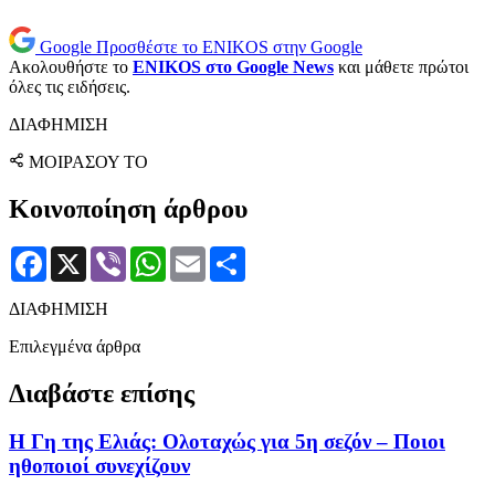
Google
Προσθέστε το ENIKOS στην Google
Ακολουθήστε το
ENIKOS στο Google News
και μάθετε πρώτοι
όλες τις ειδήσεις.
ΔΙΑΦΗΜΙΣΗ
ΜΟΙΡΑΣΟΥ ΤΟ
Κοινοποίηση άρθρου
Facebook
X
Viber
WhatsApp
Email
Μοιραστείτε
ΔΙΑΦΗΜΙΣΗ
Επιλεγμένα άρθρα
Διαβάστε επίσης
Η Γη της Ελιάς: Ολοταχώς για 5η σεζόν – Ποιοι
ηθοποιοί συνεχίζουν