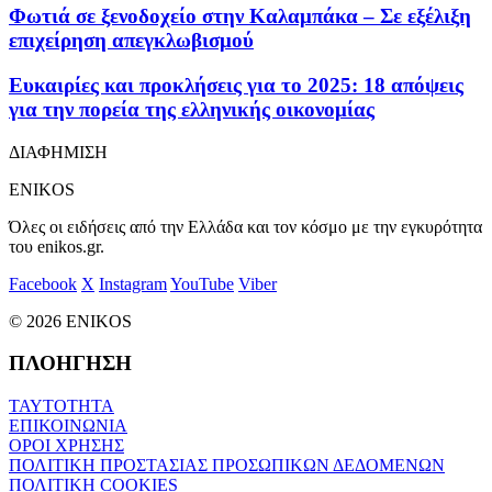
Φωτιά σε ξενοδοχείο στην Καλαμπάκα – Σε εξέλιξη
επιχείρηση απεγκλωβισμού
Ευκαιρίες και προκλήσεις για το 2025: 18 απόψεις
για την πορεία της ελληνικής οικονομίας
ΔΙΑΦΗΜΙΣΗ
ENIKOS
Όλες οι ειδήσεις από την Ελλάδα και τον κόσμο με την εγκυρότητα
του enikos.gr.
Facebook
X
Instagram
YouTube
Viber
© 2026 ENIKOS
ΠΛΟΗΓΗΣΗ
ΤΑΥΤΟΤΗΤΑ
ΕΠΙΚΟΙΝΩΝΙΑ
ΟΡΟΙ ΧΡΗΣΗΣ
ΠΟΛΙΤΙΚΗ ΠΡΟΣΤΑΣΙΑΣ ΠΡΟΣΩΠΙΚΩΝ ΔΕΔΟΜΕΝΩΝ
ΠΟΛΙΤΙΚΗ COOKIES