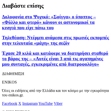
Διαβάστε επίσης
Δολοφονία στο Ψυχικό: «Σφίγγα» ο ύποπτος –
«Φύλλο και φτερό» κάνουν οι αστυνομικοί τα
κινητά που είχε πάνω του
Τηλεθέαση: Ντέρμπι ανάμεσα στις πρωινές εκπομπές
στην τελευταία «μάχη» της σεζόν
Έχασε 20 κιλά και κατάφερε να διατηρήσει σταθερό
το βάρος της – «Αυτές είναι 3 από τις αγαπημένες
μου συνταγές, εγκεκριμένες από διατροφολόγο»
ΔΙΑΦΗΜΙΣΗ
ENIKOS
Όλες οι ειδήσεις από την Ελλάδα και τον κόσμο με την εγκυρότητα
του enikos.gr.
Facebook
X
Instagram
YouTube
Viber