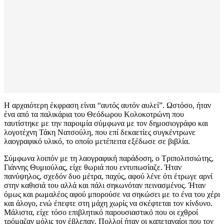
Η αρχαιότερη έκφραση είναι “αυτός αυτόν αυλεί”. Ωστόσο, ήταν
ένα από τα παλικάρια του Θεόδωρου Κολοκοτρώνη που
ταυτίστηκε με την παροιμία σύμφωνα με τον δημοσιογράφο και
λογοτέχνη Τάκη Νατσούλη, που επί δεκαετίες συγκέντρωνε
λαογραφικό υλικό, το οποίο μετέπειτα εξέδωσε σε βιβλία.
Σύμφωνα λοιπόν με τη λαογραφική παράδοση, ο Τριπολιτσιώτης,
Γιάννης Θυμιούλας, είχε θωριά που εντυπωσίαζε. Ήταν
πανύψηλος, σχεδόν δυο μέτρα, παχύς, αφού λένε ότι έτρωγε αρνί
στην καθισιά του αλλά και πάλι σηκωνόταν πεινασμένος. Ήταν
όμως και ρωμαλέος αφού μπορούσε να σηκώσει με το ένα του χέρι
και άλογο, ενώ έπεφτε στη μάχη χωρίς να σκέφτεται τον κίνδυνο.
Μάλιστα, είχε τόσο επιβλητικό παρουσιαστικό που οι εχθροί
τρόμαζαν μόλις τον έβλεπαν. Πολλοί ήταν οι καπεταναίοι που τον