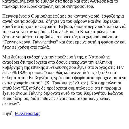
κατατρομαγμένοι το έβαλαν στα πόδια και έτσι γλύτωσε και το
παλικάρι του Κολοκοτρώνη και οι σύντροφοί του.
Πεινασμένος ο Θυμιούλας έφθασε σε κοντινό χωριό, έσφαξε τρία
αρνιά και τα σούβλισε. Ζήτησε να του φέρουν και ένα βαρελάκι
κρασί και άρχισε το φαγοπότι. Βέβαια, όποιον περνούσε από κοντά
του έλεγε να τον κεράσει. Όταν έφθασε ο Κολοκοτρώνης και
ζήτησε να μάθει τι συμβαίνει ο προεστός του χωριού απάντησε
“Γιάννης κερνά, Γιάννης πίνει” και έτσι έμεινε αυτή η φράση αν και
ήταν σε χρήση από παλιά.
Μία δεύτερη εκδοχή για την προέλευσή της, ο Νατσούλης
αναφέρει ότι προέρχεται από όσους επέκριναν την ελληνική
κυβέρνηση της εθνικής συνέλευσης που έγινε στο Άργος στις 11/7
έως 6/8/1829, η οποία “ευπειθώς καί ανεξετάστως εξετέλει τα
θελήματα του Κυβερνήτου, γράφουσα ψηφίσματα προσχεδιασμένα
εν τω γραφείο αυτού”. (Χ. Τρικούπης ένθ. αν.). Και σημειώνεται
επιπλέον: “Εξ απλής δε προέρχεται συμπτώσεως, ότι η παροιμία
έχει το όνομα Γιάννης δηλονότι αυτό το του Κυβερνήτου Ιωάννου
Καποδίστριου, διότι πιθανώς είναι παλαιοτέρα των χρόνων
εκείνων”.
Πηγή:
FOXreport.gr