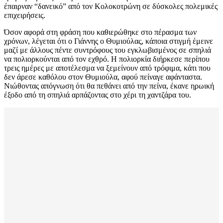
έπαιρναν “δανεικό” από τον Κολοκοτρώνη σε δύσκολες πολεμικές
επιχειρήσεις.
Όσον αφορά στη φράση που καθιερώθηκε στο πέρασμα των
χρόνων, λέγεται ότι ο Γιάννης ο Θυμιούλας, κάποια στιγμή έμεινε
μαζί με άλλους πέντε συντρόφους του εγκλωβισμένος σε σπηλιά
να πολιορκούνται από τον εχθρό. Η πολιορκία διήρκεσε περίπου
τρεις ημέρες με αποτέλεσμα να ξεμείνουν από τρόφιμα, κάτι που
δεν άρεσε καθόλου στον Θυμιούλα, αφού πείναγε αφάνταστα.
Νιώθοντας απόγνωση ότι θα πεθάνει από την πείνα, έκανε ηρωική
έξοδο από τη σπηλιά αρπάζοντας στο χέρι τη χαντζάρα του.