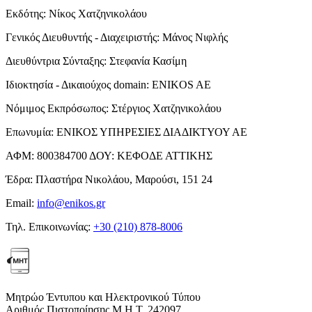
Εκδότης:
Νίκος Χατζηνικολάου
Γενικός Διευθυντής - Διαχειριστής:
Μάνος Νιφλής
Διευθύντρια Σύνταξης:
Στεφανία Κασίμη
Ιδιοκτησία - Δικαιούχος domain:
ENIKOS AE
Νόμιμος Εκπρόσωπος:
Στέργιος Χατζηνικολάου
Επωνυμία:
ΕΝΙΚΟΣ ΥΠΗΡΕΣΙΕΣ ΔΙΑΔΙΚΤΥΟΥ ΑΕ
ΑΦΜ:
800384700
ΔΟΥ:
ΚΕΦΟΔΕ ΑΤΤΙΚΗΣ
Έδρα:
Πλαστήρα Νικολάου, Μαρούσι, 151 24
Email:
info@enikos.gr
Τηλ. Επικοινωνίας:
+30 (210) 878-8006
Μητρώο Έντυπου και Ηλεκτρονικού Τύπου
Αριθμός Πιστοποίησης Μ.Η.Τ. 242097