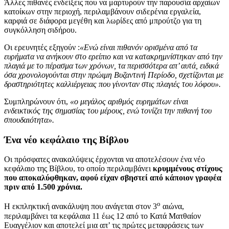
Άλλες πιθανές ενδείξεις που να μαρτυρούν την παρουσία αρχαίων
κατοίκων στην περιοχή, περιλαμβάνουν σιδερένια εργαλεία,
καρφιά σε διάφορα μεγέθη και λωρίδες από μπρούτζο για τη
συγκόλληση σιδήρου.
Οι ερευνητές εξηγούν :
«Ενώ είναι πιθανόν ορισμένα από τα
ευρήματα να ανήκουν στο ερείπιο και να κατακρημνίστηκαν από την
πλαγιά με το πέρασμα των χρόνων, τα περισσότερα απ’ αυτά, ειδικά
όσα χρονολογούνται στην πρώιμη Βυζαντινή Περίοδο, σχετίζονται με
δραστηριότητες καλλιέργειας που γίνονταν στις πλαγιές του λόφου».
Συμπληρώνουν ότι,
«ο μεγάλος αριθμός ευρημάτων είναι
ενδεικτικός της σημασίας του μέρους, ενώ τονίζει την πιθανή του
σπουδαιότητα».
Ένα νέο κεφάλαιο της Βίβλου
Οι πρόσφατες ανακαλύψεις έρχονται να αποτελέσουν ένα νέο
κεφάλαιο της Βίβλου, το οποίο περιλαμβάνει
κρυμμένους στίχους
που αποκαλύφθηκαν, αφού είχαν σβηστεί από κάποιον γραφέα
πριν από 1.500 χρόνια.
ο
Η εκπληκτική ανακάλυψη που ανάγεται στον 3
αιώνα,
περιλαμβάνει τα κεφάλαια 11 έως 12 από το Κατά Ματθαίον
Ευαγγέλιον και αποτελεί μια απ’ τις πρώτες μεταφράσεις των