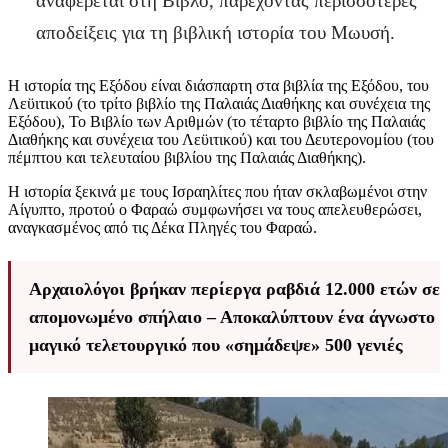
αναφέρεται στη Βίβλο, παρέχοντας περισσότερες
αποδείξεις για τη βιβλική ιστορία του Μωυσή.
H ιστορία της Εξόδου είναι διάσπαρτη στα βιβλία της Εξόδου, του
Λεϋιτικού (το τρίτο βιβλίο της Παλαιάς Διαθήκης και συνέχεια της
Εξόδου), Το Βιβλίο των Αριθμών (το τέταρτο βιβλίο της Παλαιάς
Διαθήκης και συνέχεια του Λεϋιτικού) και του Δευτερονομίου (του
πέμπτου και τελευταίου βιβλίου της Παλαιάς Διαθήκης).
Η ιστορία ξεκινά με τους Ισραηλίτες που ήταν σκλαβωμένοι στην
Αίγυπτο, προτού ο Φαραώ συμφωνήσει να τους απελευθερώσει,
αναγκασμένος από τις Δέκα Πληγές του Φαραώ.
Αρχαιολόγοι βρήκαν περίεργα ραβδιά 12.000 ετών σε
απομονωμένο σπήλαιο – Αποκαλύπτουν ένα άγνωστο
μαγικό τελετουργικό που «σημάδεψε» 500 γενιές