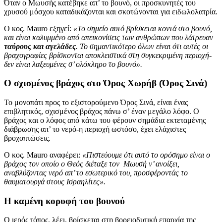
Όταν ο Μωυσής κατέβηκε απ’ το βουνό, οι προσκυνητές του
χρυσού μόσχου καταδικάζονται και σκοτώνονται για ειδωλολατρία.
Ο κος. Mauro εξηγεί:
«Το σημείο αυτό βρίσκεται κοντά στο βουνό,
και είναι καλυμμένο από απεικονίσεις των ανθρώπων που λάτρευαν
ταύρους και αγελάδες
. Το σημαντικότερο όλων είναι ότι αυτές οι
βραχογραφίες βρίσκονται αποκλειστικά στη συγκεκριμένη περιοχή-
δεν είναι λαξευμένες σ’ ολόκληρο το βουνό».
Ο σχισμένος βράχος στο Όρος Χωρήβ (Όρος Σινά)
Το μονοπάτι προς το εξιστορούμενο Όρος Σινά, είναι ένας
επιβλητικός, σχισμένος βράχος πάνω σ’ έναν μεγάλο λόφο. Ο
βράχος και ο λόφος από κάτω του φέρουν σημάδια εκτεταμένης
διάβρωσης απ’ το νερό-η περιοχή ωστόσο, έχει ελάχιστες
βροχοπτώσεις.
Ο κος. Mauro αναφέρει:
«Πιστεύουμε ότι αυτό το ορόσημο είναι ο
βράχος τον οποίο ο Θεός διέταξε τον Μωυσή ν’ ανοίξει,
αναβλύζοντας νερό απ’ το εσωτερικό του, προσφέροντάς το
θαυματουργά στους Ισραηλίτες».
Η καμένη κορυφή του βουνού
Ο ιερός τόπος, λέει, βρίσκεται στη βορειοδυτική επαρχία της