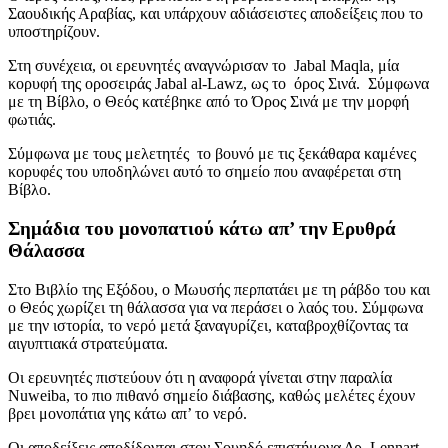
Σαουδικής Αραβίας, και υπάρχουν αδιάσειστες αποδείξεις που το
υποστηρίζουν.
Στη συνέχεια, οι ερευνητές αναγνώρισαν το Jabal Maqla, μία
κορυφή της οροσειράς Jabal al-Lawz, ως το όρος Σινά. Σύμφωνα
με τη Βίβλο, ο Θεός κατέβηκε από το Όρος Σινά με την μορφή
φωτιάς.
Σύμφωνα με τους μελετητές το βουνό με τις ξεκάθαρα καμένες
κορυφές του υποδηλώνει αυτό το σημείο που αναφέρεται στη
Βίβλο.
Σημάδια του μονοπατιού κάτω απ’ την Ερυθρά
Θάλασσα
Στο Βιβλίο της Εξόδου, ο Μωυσής περπατάει με τη ράβδο του και
ο Θεός χωρίζει τη θάλασσα για να περάσει ο λαός του. Σύμφωνα
με την ιστορία, το νερό μετά ξαναγυρίζει, καταβροχθίζοντας τα
αιγυπτιακά στρατεύματα.
Οι ερευνητές πιστεύουν ότι η αναφορά γίνεται στην παραλία
Nuweiba, το πιο πιθανό σημείο διάβασης, καθώς μελέτες έχουν
βρει μονοπάτια γης κάτω απ’ το νερό.
Οι αποδείξεις αποδίδονται στον Σουηδό επιστήμονα Δρ. Lennart