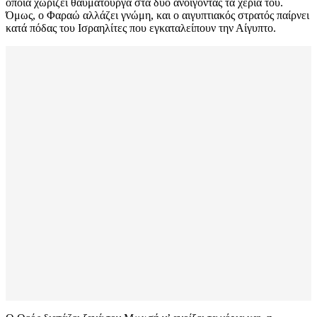
οποία χωρίζει θαυματουργά στα δύο ανοίγοντας τα χέρια του.
Όμως, ο Φαραώ αλλάζει γνώμη, και ο αιγυπτιακός στρατός παίρνει
κατά πόδας του Ισραηλίτες που εγκαταλείπουν την Αίγυπτο.