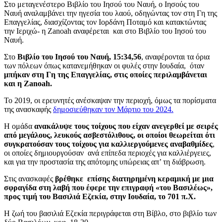
Στο μεταγενέστερο Βιβλίο του Ιησού του Ναυή, ο Ιησούς του
Ναυή αναλαμβάνει την ηγεσία του λαού, οδηγώντας τον στη Γη της
Επαγγελίας, διασχίζοντας τον Ιορδάνη Ποταμό και κατακτώντας
την Ιεριχώ- η Zanoah αναφέρεται και στο Βιβλίο του Ιησού του
Ναυή.
Στο
Βιβλίο του Ιησού του Ναυή, 15:34,56
, αναφέρονται τα όρια
των πόλεων όπως κατανεμήθηκαν οι φυλές στην Ιουδαία, όταν
μπήκαν στη Γη της Επαγγελίας, στις οποίες περιλαμβάνεται
και η Zanoah.
Το 2019, οι ερευνητές ανέσκαψαν την περιοχή, όμως τα πορίσματα
της ανασκαφής
δημοσιεύθηκαν τον Μάρτιο του 2024.
Η ομάδα
ανακάλυψε τους τοίχους που είχαν ανεγερθεί με σειρές
από μεγάλους, λευκούς ασβεστόλιθους, οι οποίοι θεωρείται ότι
συγκρατούσαν τους τοίχους για καλλιεργούμενες αναβαθμίδες
,
οι οποίες δημιουργούσαν ανά επίπεδα περιοχές για καλλιέργειες,
και για την προστασία της απότομης υπώρειας απ’ τη διάβρωση.
Στις ανασκαφές
βρέθηκε επίσης διατηρημένη κεραμική με μια
σφραγίδα στη λαβή που έφερε την επιγραφή «του Βασιλέως»,
προς τιμή του Βασιλιά Εζεκία, στην Ιουδαία, το 701 π.Χ.
H ζωή του βασιλιά Εζεκία περιγράφεται στη Βίβλο, στο βιβλίο των