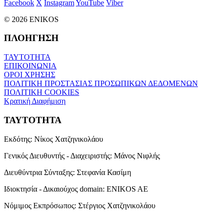
Facebook
X
Instagram
YouTube
Viber
© 2026 ENIKOS
ΠΛΟΗΓΗΣΗ
ΤΑΥΤΟΤΗΤΑ
ΕΠΙΚΟΙΝΩΝΙΑ
ΟΡΟΙ ΧΡΗΣΗΣ
ΠΟΛΙΤΙΚΗ ΠΡΟΣΤΑΣΙΑΣ ΠΡΟΣΩΠΙΚΩΝ ΔΕΔΟΜΕΝΩΝ
ΠΟΛΙΤΙΚΗ COOKIES
Κρατική Διαφήμιση
ΤΑΥΤΟΤΗΤΑ
Εκδότης:
Νίκος Χατζηνικολάου
Γενικός Διευθυντής - Διαχειριστής:
Μάνος Νιφλής
Διευθύντρια Σύνταξης:
Στεφανία Κασίμη
Ιδιοκτησία - Δικαιούχος domain:
ENIKOS AE
Νόμιμος Εκπρόσωπος:
Στέργιος Χατζηνικολάου