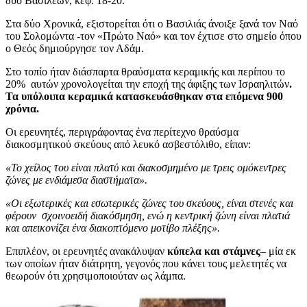
δύο Βασιλέων, κεφ. 18-20.
Στα δύο Χρονικά, εξιστορείται ότι ο Βασιλιάς άνοιξε ξανά τον Ναό
του Σολομώντα -τον «Πρώτο Ναό» και τον έχτισε στο σημείο όπου
ο Θεός δημιούργησε τον Αδάμ.
Στο τοπίο ήταν διάσπαρτα θραύσματα κεραμικής και περίπου το
20% αυτών χρονολογείται την εποχή της άφιξης των Ισραηλιτών
.
Τα υπόλοιπα κεραμικά κατασκευάσθηκαν στα επόμενα 900
χρόνια.
Οι ερευνητές, περιγράφοντας ένα περίτεχνο θραύσμα
διακοσμητικού σκεύους από λευκό ασβεστόλιθο, είπαν:
«Το χείλος του είναι πλατύ και διακοσμημένο με τρεις ομόκεντρες
ζώνες με ενδιάμεσα διαστήματα».
«Οι εξωτερικές και εσωτερικές ζώνες του σκεύους, είναι στενές και
φέρουν σχοινοειδή διακόσμηση, ενώ η κεντρική ζώνη είναι πλατιά
και απεικονίζει ένα διακοπτόμενο μοτίβο πλέξης».
Επιπλέον, οι ερευνητές ανακάλυψαν
κύπελα και στάμνες
– μία εκ
των οποίων ήταν διάτρητη, γεγονός που κάνει τους μελετητές να
θεωρούν ότι χρησιμοποιούταν ως λάμπα.