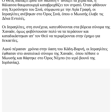
Ο Θεός διατάζει ξανά τον Μωυσή ν’ ανοίξει τα χέρια και, η
θάλασσα θαυματουργά καταβροχθίζει τον στρατό. Όταν φθάνουν
στη Χερσόνησο του Σινά, σύμφωνα με την Αγία Γραφή, οι
Ισραηλίτες ανέβηκαν στο Όρος Σινά, όπου ο Μωυσής έλαβε τις
Δέκα Εντολές.
Οι Ισραηλίτες, στη συνέχεια, κατευθύνονται στα βόρεια σύνορα της
Χαναάν, όμως φοβόντουσαν πολύ να τα περάσουν και
καταδικάστηκαν απ’ τον Θεό να περιφέρονται στην έρημο για
δεκαετίες.
Αφού πέρασαν χρόνια στην όαση του Κάδη-Βαρνή, οι Ισραηλίτες
έφθασαν στο ανατολικό σύνορο της Χαναάν, όπου πέθανε ο
Μωυσής και θάφτηκε στο Όρος Νέμπο (το ιερό βουνό της
Ιορδανίας).