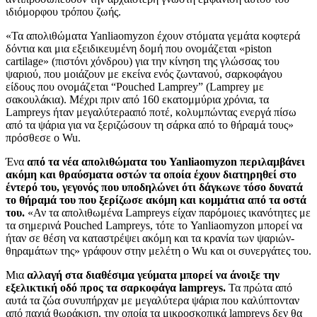
ιδιόμορφου τρόπου ζωής.
«Τα απολιθώματα Yanliaomyzon έχουν στόματα γεμάτα κοφτερά
δόντια και μια εξειδικευμένη δομή που ονομάζεται «piston
cartilage» (πιστόνι χόνδρου) για την κίνηση της γλώσσας του
ψαριού, που μοιάζουν με εκείνα ενός ζωντανού, σαρκοφάγου
είδους που ονομάζεται “Pouched Lamprey” (Lamprey με
σακουλάκια). Μέχρι πριν από 160 εκατομμύρια χρόνια, τα
Lampreys ήταν μεγαλύτερaαπό ποτέ, κολυμπώντας ενεργά πίσω
από τα ψάρια για να ξεριζώσουν τη σάρκα από το θήραμά τους»
πρόσθεσε ο Wu.
Ένα
από τα νέα απολιθώματα του Yanliaomyzon περιλαμβάνει
ακόμη και θραύσματα οστών τα οποία έχουν διατηρηθεί στο
έντερό του, γεγονός που υποδηλώνει ότι δάγκωνε τόσο δυνατά
το θήραμά του που ξερίζωσε ακόμη και κομμάτια από τα οστά
του.
«Αν τα απολιθωμένα Lampreys είχαν παρόμοιες ικανότητες με
τα σημερινά Pouched Lampreys, τότε το Yanliaomyzon μπορεί να
ήταν σε θέση να καταστρέψει ακόμη και τα κρανία των ψαριών-
θηραμάτων της» γράφουν στην μελέτη ο Wu και οι συνεργάτες του.
Μια
αλλαγή στα διαθέσιμα γεύματα μπορεί να άνοιξε την
εξελικτική οδό προς τα σαρκοφάγα lampreys.
Τα πρώτα από
αυτά τα ζώα συνυπήρχαν με μεγαλύτερα ψάρια που καλύπτονταν
από παχιά θωράκιση, την οποία τα μικροσκοπικά lampreys δεν θα