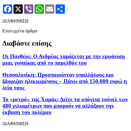
Facebook
X
Viber
WhatsApp
Email
Μοιραστείτε
ΔΙΑΦΗΜΙΣΗ
Επιλεγμένα άρθρα
Διαβάστε επίσης
Οι Πανθέοι: Ο Ανδρέας ταράζεται με την εμφάνιση
μιας γυναίκας από το παρελθόν του
Θεσσαλονίκη: Προσποιούνταν υπαλλήλους και
ξάφριζαν ηλικιωμένους – Πάνω από 150.000 ευρώ η
λεία τους
To «μετρό» της Χαμάς: Δείτε τα υπόγεια τούνελ των
480 χιλιομέτρων που μπορούν να αλλάξουν την
έκβαση του πολέμου
ΔΙΑΦΗΜΙΣΗ