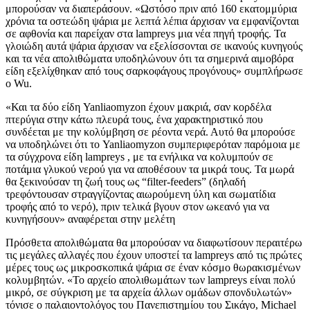
μπορούσαν να διαπεράσουν. «Ωστόσο πριν από 160 εκατομμύρια
χρόνια τα οστεώδη ψάρια με λεπτά λέπια άρχισαν να εμφανίζονται
σε αφθονία και παρείχαν στα lampreys μια νέα πηγή τροφής. Τα
γλοιώδη αυτά ψάρια άρχισαν να εξελίσσονται σε ικανούς κυνηγούς
και τα νέα απολιθώματα υποδηλώνουν ότι τα σημερινά αιμοβόρα
είδη εξελίχθηκαν από τους σαρκοφάγους προγόνους» συμπλήρωσε
ο Wu.
«Και τα δύο είδη Yanliaomyzon έχουν μακριά, σαν κορδέλα
πτερύγια στην κάτω πλευρά τους, ένα χαρακτηριστικό που
συνδέεται με την κολύμβηση σε ρέοντα νερά. Αυτό θα μπορούσε
να υποδηλώνει ότι το Yanliaomyzon συμπεριφερόταν παρόμοια με
τα σύγχρονα είδη lampreys , με τα ενήλικα να κολυμπούν σε
ποτάμια γλυκού νερού για να αποθέσουν τα μικρά τους. Τα μωρά
θα ξεκινούσαν τη ζωή τους ως “filter-feeders” (δηλαδή
τρεφόντουσαν στραγγίζοντας αιωρούμενη ύλη και σωματίδια
τροφής από το νερό), πριν τελικά βγουν στον ωκεανό για να
κυνηγήσουν» αναφέρεται στην μελέτη
Πρόσθετα απολιθώματα θα μπορούσαν να διαφωτίσουν περαιτέρω
τις μεγάλες αλλαγές που έχουν υποστεί τα lampreys από τις πρώτες
μέρες τους ως μικροσκοπικά ψάρια σε έναν κόσμο θωρακισμένων
κολυμβητών. «Το αρχείο απολιθωμάτων των lampreys είναι πολύ
μικρό, σε σύγκριση με τα αρχεία άλλων ομάδων σπονδυλωτών»
τόνισε ο παλαιοντολόγος του Πανεπιστημίου του Σικάγο, Michael