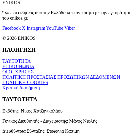
ENIKOS
Όλες οι ειδήσεις από την Ελλάδα και τον κόσμο με την εγκυρότητα
του enikos.gr.
Facebook
X
Instagram
YouTube
Viber
© 2026 ENIKOS
ΠΛΟΗΓΗΣΗ
ΤΑΥΤΟΤΗΤΑ
ΕΠΙΚΟΙΝΩΝΙΑ
ΟΡΟΙ ΧΡΗΣΗΣ
ΠΟΛΙΤΙΚΗ ΠΡΟΣΤΑΣΙΑΣ ΠΡΟΣΩΠΙΚΩΝ ΔΕΔΟΜΕΝΩΝ
ΠΟΛΙΤΙΚΗ COOKIES
Κρατική Διαφήμιση
ΤΑΥΤΟΤΗΤΑ
Εκδότης:
Νίκος Χατζηνικολάου
Γενικός Διευθυντής - Διαχειριστής:
Μάνος Νιφλής
Διευθύντρια Σύνταξης:
Στεφανία Κασίμη