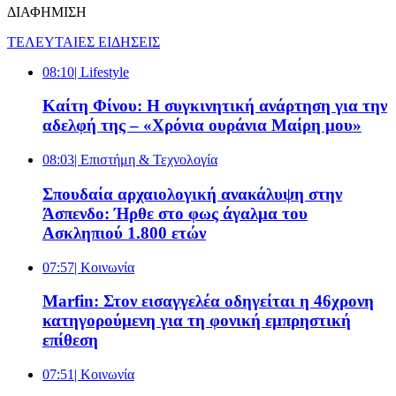
ΔΙΑΦΗΜΙΣΗ
ΤΕΛΕΥΤΑΙΕΣ ΕΙΔΗΣΕΙΣ
08:10
| Lifestyle
Καίτη Φίνου: Η συγκινητική ανάρτηση για την
αδελφή της – «Χρόνια ουράνια Μαίρη μου»
08:03
| Επιστήμη & Τεχνολογία
Σπουδαία αρχαιολογική ανακάλυψη στην
Άσπενδο: Ήρθε στο φως άγαλμα του
Ασκληπιού 1.800 ετών
07:57
| Κοινωνία
Marfin: Στον εισαγγελέα οδηγείται η 46χρονη
κατηγορούμενη για τη φονική εμπρηστική
επίθεση
07:51
| Κοινωνία