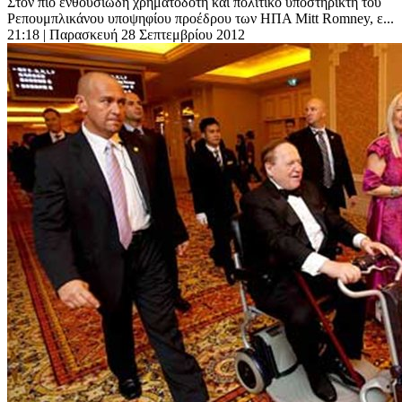
Στον πιο ενθουσιώδη χρηματοδότη και πολιτικό υποστηρικτή του
Ρεπουμπλικάνου υποψηφίου προέδρου των ΗΠΑ Mitt Romney, ε...
21:18
| Παρασκευή 28 Σεπτεμβρίου 2012