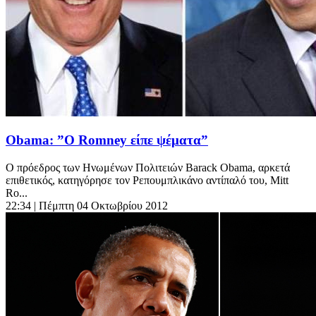
Obama: ”Ο Romney είπε ψέματα”
Ο πρόεδρος των Ηνωμένων Πολιτειών Barack Obama, αρκετά
επιθετικός, κατηγόρησε τον Ρεπουμπλικάνο αντίπαλό του, Mitt
Ro...
22:34
| Πέμπτη 04 Οκτωβρίου 2012