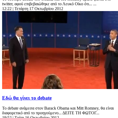
twitter, αφού επιβεβαιώθηκε από το Λευκό Οίκο ότι... ...
12:22
| Τετάρτη 17 Οκτωβρίου 2012
Εδώ θα γίνει το debate
Το debate ανάμεσα στον Barack Obama και Mitt Romney, θα είναι
διαφορετικό από το προηγούμενο... ΔΕΙΤΕ ΤΗ ΦΩΤΟΓ...
19:52
| Τρίτη 16 Οκτωβρίου 2012