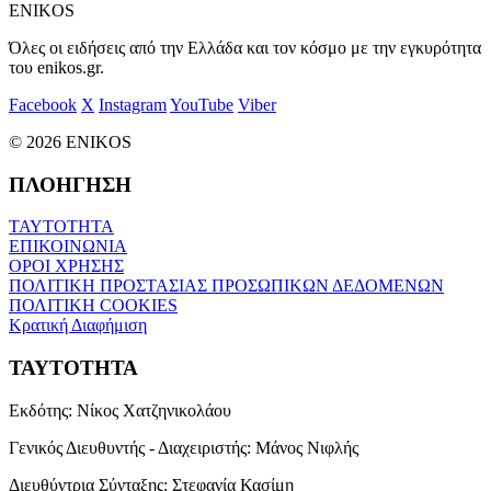
ENIKOS
Όλες οι ειδήσεις από την Ελλάδα και τον κόσμο με την εγκυρότητα
του enikos.gr.
Facebook
X
Instagram
YouTube
Viber
© 2026 ENIKOS
ΠΛΟΗΓΗΣΗ
ΤΑΥΤΟΤΗΤΑ
ΕΠΙΚΟΙΝΩΝΙΑ
ΟΡΟΙ ΧΡΗΣΗΣ
ΠΟΛΙΤΙΚΗ ΠΡΟΣΤΑΣΙΑΣ ΠΡΟΣΩΠΙΚΩΝ ΔΕΔΟΜΕΝΩΝ
ΠΟΛΙΤΙΚΗ COOKIES
Κρατική Διαφήμιση
ΤΑΥΤΟΤΗΤΑ
Εκδότης:
Νίκος Χατζηνικολάου
Γενικός Διευθυντής - Διαχειριστής:
Μάνος Νιφλής
Διευθύντρια Σύνταξης:
Στεφανία Κασίμη