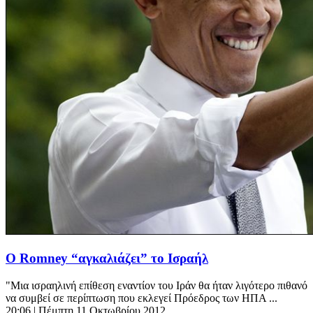
Ο Romney “αγκαλιάζει” το Ισραήλ
"Μια ισραηλινή επίθεση εναντίον του Ιράν θα ήταν λιγότερο πιθανό
να συμβεί σε περίπτωση που εκλεγεί Πρόεδρος των ΗΠΑ ...
20:06
| Πέμπτη 11 Οκτωβρίου 2012