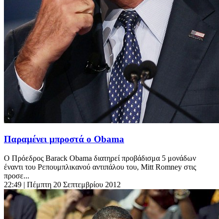
Παραμένει μπροστά ο Obama
Ο Πρόεδρος Barack Obama διατηρεί προβάδισμα 5 μονάδων
έναντι του Ρεπουμπλικανού αντιπάλου του, Mitt Romney στις
προσε...
22:49
| Πέμπτη 20 Σεπτεμβρίου 2012