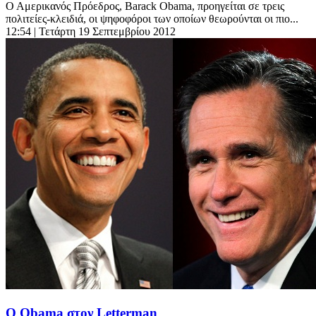
Ο Αμερικανός Πρόεδρος, Barack Obama, προηγείται σε τρεις
πολιτείες-κλειδιά, οι ψηφοφόροι των οποίων θεωρούνται οι πιο...
12:54
| Τετάρτη 19 Σεπτεμβρίου 2012
Ο Obama στον Letterman