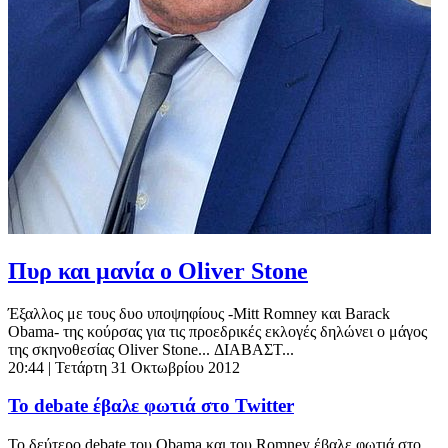
Πυρ και μανία ο Oliver Stone
Έξαλλος με τους δυο υποψηφίους -Μitt Romney και Barack
Obama- της κούρσας για τις προεδρικές εκλογές δηλώνει ο μάγος
της σκηνοθεσίας Oliver Stone... ΔΙΑΒΑΣΤ...
20:44
| Τετάρτη 31 Οκτωβρίου 2012
Το debate έβαλε φωτιά στο Twitter
To δεύτερο debate του Obama και του Romney έβαλε φωτιά στο