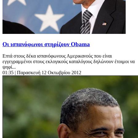
Οι ισπανόφωνοι στηρίζουν Obama
Eπτά στους δέκα ισπανόφωνους Αμερικανούς που είναι
εγγεγραμμένοι στους εκλογικούς καταλόγους δηλώνουν έτοιμοι να
ψηφί...
01:35
| Παρασκευή 12 Οκτωβρίου 2012