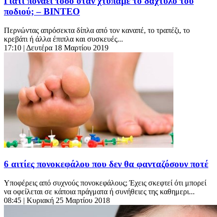
Γιατί πονάει τόσο όταν χτυπάμε το δάχτυλο του
ποδιού; – BINTEO
Περνώντας απρόσεκτα δίπλα από τον καναπέ, το τραπέζι, το
κρεβάτι ή άλλα έπιπλα και συσκευές...
17:10
| Δευτέρα 18 Μαρτίου 2019
6 αιτίες πονοκεφάλου που δεν θα φανταζόσουν ποτέ
Υποφέρεις από συχνούς πονοκεφάλους; Έχεις σκεφτεί ότι μπορεί
να οφείλεται σε κάποια πράγματα ή συνήθειες της καθημερι...
08:45
| Κυριακή 25 Μαρτίου 2018