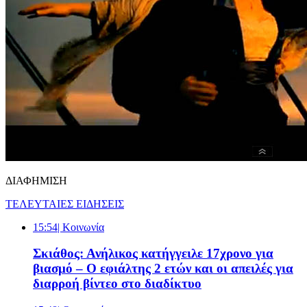
ΔΙΑΦΗΜΙΣΗ
ΤΕΛΕΥΤΑΙΕΣ ΕΙΔΗΣΕΙΣ
15:54
| Κοινωνία
Σκιάθος: Ανήλικος κατήγγειλε 17χρονο για
βιασμό – Ο εφιάλτης 2 ετών και οι απειλές για
διαρροή βίντεο στο διαδίκτυο