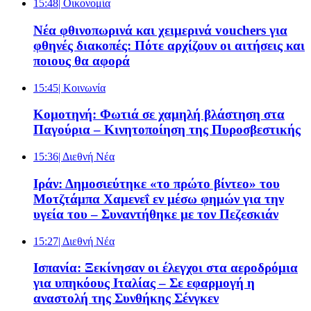
15:48
| Oικονομία
Νέα φθινοπωρινά και χειμερινά vouchers για
φθηνές διακοπές: Πότε αρχίζουν οι αιτήσεις και
ποιους θα αφορά
15:45
| Κοινωνία
Κομοτηνή: Φωτιά σε χαμηλή βλάστηση στα
Παγούρια – Κινητοποίηση της Πυροσβεστικής
15:36
| Διεθνή Νέα
Ιράν: Δημοσιεύτηκε «το πρώτο βίντεο» του
Μοτζτάμπα Χαμενεΐ εν μέσω φημών για την
υγεία του – Συναντήθηκε με τον Πεζεσκιάν
15:27
| Διεθνή Νέα
Ισπανία: Ξεκίνησαν οι έλεγχοι στα αεροδρόμια
για υπηκόους Ιταλίας – Σε εφαρμογή η
αναστολή της Συνθήκης Σένγκεν