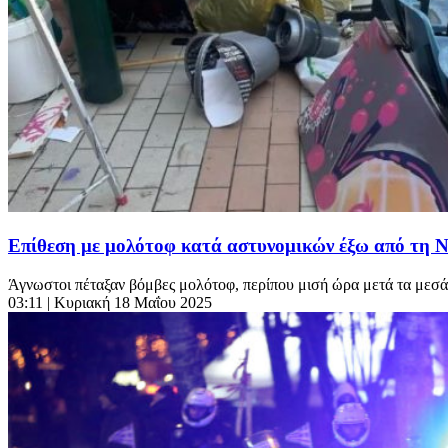
Επίθεση με μολότοφ κατά αστυνομικών έξω από τη 
Άγνωστοι πέταξαν βόμβες μολότοφ, περίπου μισή ώρα μετά τα μεσά
03:11
| Κυριακή 18 Μαΐου 2025