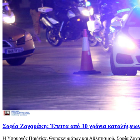
Σοφία Ζαχαράκη: Έπειτα από 30 χρόνια καταλήψεων 
Η Υπουργός Παιδείας, Θρησκευμάτων και Αθλητισμού, Σοφία Ζαχαρ