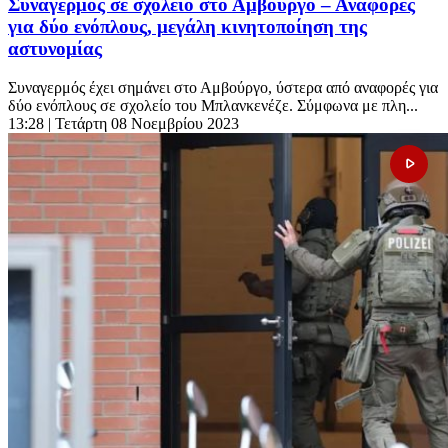
Συναγερμός σε σχολείο στο Αμβούργο – Αναφορές
για δύο ενόπλους, μεγάλη κινητοποίηση της
αστυνομίας
Συναγερμός έχει σημάνει στο Αμβούργο, ύστερα από αναφορές για
δύο ενόπλους σε σχολείο του Μπλανκενέζε. Σύμφωνα με πλη...
13:28
| Τετάρτη 08 Νοεμβρίου 2023