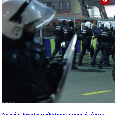
Νιγηρία: Ένοπλοι εισέβαλαν σε ισλαμικό τέμενος,