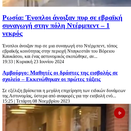
Ρωσία: Ένοπλοι άνοιξαν πυρ σε εβραϊκή
συναγωγή στην πόλη Ντέρμπεντ – 1
νεκρός
Ένοπλοι άνοιξαν πυρ σε μια συναγωγή στο Ντέρμπεντ, τόπος
εβραϊκής κοινότητας στην περιοχή Νταγκεστάν του Βόρειου
Καυκάσου, και ένας αστυνομικός σκοτώθηκε, αν...
19:33
| Κυριακή 23 Ιουνίου 2024
Αμβούργο: Μαθητές οι δράστες της εισβολής σε
σχολείο – Εκκενώθηκαν οι πρώτες τάξεις
Σε εξέλιξη βρίσκεται η μεγάλη επιχείρηση των ειδικών δυνάμεων
της Αστυνομίας, ύστερα από αναφορές για την εισβολή ενό...
15:25
| Τετάρτη 08 Νοεμβρίου 2023