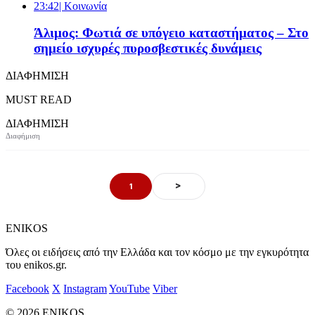
23:42
| Κοινωνία
Άλιμος: Φωτιά σε υπόγειο καταστήματος – Στο
σημείο ισχυρές πυροσβεστικές δυνάμεις
ΔΙΑΦΗΜΙΣΗ
MUST READ
ΔΙΑΦΗΜΙΣΗ
>
1
ENIKOS
Όλες οι ειδήσεις από την Ελλάδα και τον κόσμο με την εγκυρότητα
του enikos.gr.
Facebook
X
Instagram
YouTube
Viber
© 2026 ENIKOS