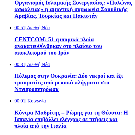
Οργανισμός Ισλαμικής Συνεργασίας: «Πυλώνας
ασφάλειας» η αμυντική συμφωνία Σαουδικής
Αραβίας, Τουρκίας και Πακιστάν
00:51
| Διεθνή Νέα
CENTCOM: 51 εμπορικά πλοία
ανακατευθύνθηκαν στο πλαίσιο του
αποκλεισμού του Ιράν
00:31
| Διεθνή Νέα
Πόλεμος στην Ουκρανία: Δύο νεκροί και έξι
τραυματίες από ρωσικά πλήγματα στο
Ντνιπροπετρόφσκ
00:01
| Κοινωνία
Κόντρα Μαδρίτης – Ρώμης για τη Θέουτα: Η
Ισπανία επιβάλλει ελέγχους σε πτήσεις και
πλοία από την Ιταλία