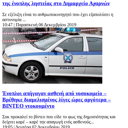
της ένοπλης ληστείας στο Δημαρχείο Αχαρνών
Σε εξέλιξη είναι το ανθρωποκυνηγητό που έχει εξαπολύσει η
αστυνομία ...
10:47
| Παρασκευή 06 Δεκεμβρίου 2019
Ένοπλοι απήγαγαν ασθενή από νοσοκομείο –
Βρέθηκε διαμελισμένος λίγες ώρες αργότερα –
ΒΙΝΤΕΟ ντοκουμέντο
Σοκ προκαλεί το βίντεο που είδε το φως της δημοσιότητας και
δείχνει καρέ – καρέ την απαγωγή ενός ασθενούς...
19:05
| Δευτέρα 02 Δεκεμβρίου 2019