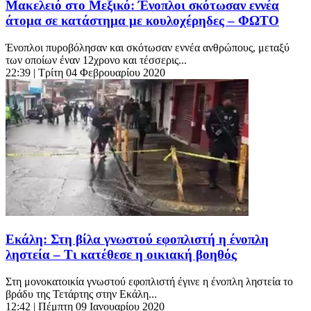
Μακελειό στο Μεξικό: Ένοπλοι σκότωσαν εννέα
άτομα σε κατάστημα με κουλοχέρηδες – ΦΩΤΟ
Ένοπλοι πυροβόλησαν και σκότωσαν εννέα ανθρώπους, μεταξύ
των οποίων έναν 12χρονο και τέσσερις...
22:39
| Τρίτη 04 Φεβρουαρίου 2020
Εκάλη: Στη βίλα γνωστού εφοπλιστή η ένοπλη
ληστεία – Τι κατέθεσε η οικιακή βοηθός
Στη μονοκατοικία γνωστού εφοπλιστή έγινε η ένοπλη ληστεία το
βράδυ της Τετάρτης στην Εκάλη...
12:42
| Πέμπτη 09 Ιανουαρίου 2020