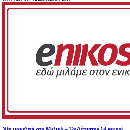
Νέο μακελειό στο Μεξικό – Τουλάχιστον 14 νεκροί