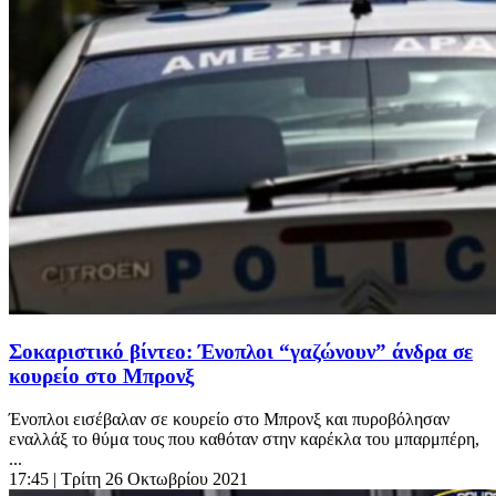
Σοκαριστικό βίντεο: Ένοπλοι “γαζώνουν” άνδρα σε
κουρείο στο Μπρονξ
Ένοπλοι εισέβαλαν σε κουρείο στο Μπρονξ και πυροβόλησαν
εναλλάξ το θύμα τους που καθόταν στην καρέκλα του μπαρμπέρη,
...
17:45
| Τρίτη 26 Οκτωβρίου 2021