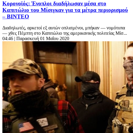
Κορονοϊός: Ένοπλοι διαδήλωσαν μέσα στο
Καπιτώλιο του Μίσιγκαν για τα μέτρα περιορισμού
– ΒΙΝΤΕΟ
Διαδηλωτές, αρκετοί εξ αυτών οπλισμένοι, μπήκαν — νομότυπα
— χθες Πέμπτη στο Καπιτώλιο της αμερικανικής πολιτείας Μίσ...
04:46
| Παρασκευή 01 Μαΐου 2020