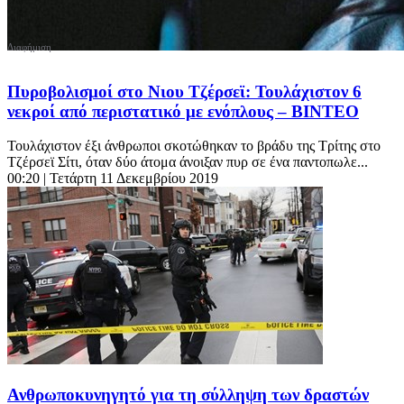
Πυροβολισμοί στο Νιου Τζέρσεϊ: Τουλάχιστον 6
νεκροί από περιστατικό με ενόπλους – ΒΙΝΤΕΟ
Τουλάχιστον έξι άνθρωποι σκοτώθηκαν το βράδυ της Τρίτης στο
Τζέρσεϊ Σίτι, όταν δύο άτομα άνοιξαν πυρ σε ένα παντοπωλε...
00:20
| Τετάρτη 11 Δεκεμβρίου 2019
Ανθρωποκυνηγητό για τη σύλληψη των δραστών