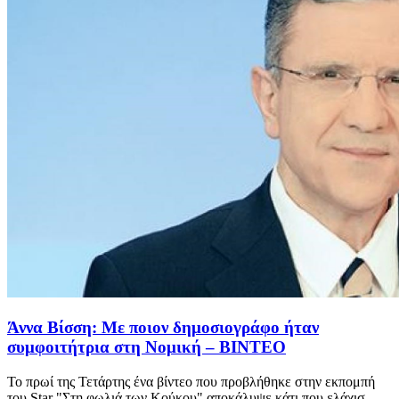
Άννα Βίσση: Με ποιον δημοσιογράφο ήταν
συμφοιτήτρια στη Νομική – ΒΙΝΤΕΟ
Το πρωί της Τετάρτης ένα βίντεο που προβλήθηκε στην εκπομπή
του Star "Στη φωλιά των Κούκου" αποκάλυψε κάτι που ελάχισ...