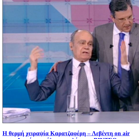
Η θερμή χειραψία Καρατζαφέρη – Λεβέντη on air