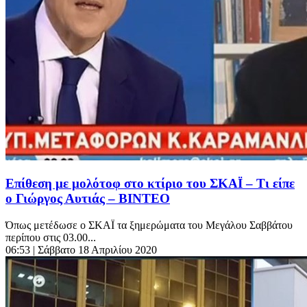
Επίθεση με μολότοφ στο κτίριο του ΣΚΑΪ – Τι είπε
ο Γιώργος Αυτιάς – ΒΙΝΤΕΟ
Όπως μετέδωσε ο ΣΚΑΪ τα ξημερώματα του Μεγάλου Σαββάτου
περίπου στις 03.00...
06:53
| Σάββατο 18 Απριλίου 2020