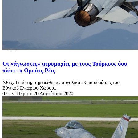
Οι «άγνωστες» αερομαχίες με τους Τούρκους όσο
πλέει το Ορούτς Ρέις
Χθες, Τετάρτη, σημειώθηκαν συνολικά 29 παραβιάσεις του
Εθνικού Εναέριου Χώρου...
07:13
| Πέμπτη 20 Αυγούστου 2020