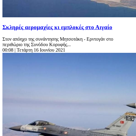
Σκληρές αερομαχίες κι εμπλοκές στο Αιγαίο
Στον απόηχο της συνάντησης Μητσοτάκη - Ερντογάν στο
περιθώριο της Συνόδου Κορυφής...
00:08
| Τετάρτη 16 Ιουνίου 2021