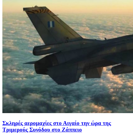
Σκληρές αερομαχίες στο Αιγαίο την ώρα της
Τριμερούς Συνόδου στο Ζάππειο