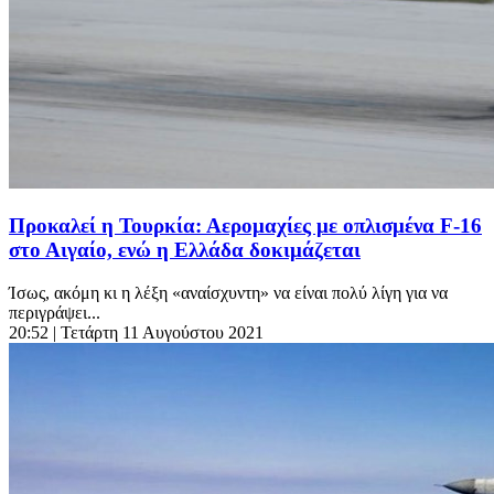
Προκαλεί η Τουρκία: Αερομαχίες με οπλισμένα F-16
στο Αιγαίο, ενώ η Ελλάδα δοκιμάζεται
Ίσως, ακόμη κι η λέξη «αναίσχυντη» να είναι πολύ λίγη για να
περιγράψει...
20:52
| Τετάρτη 11 Αυγούστου 2021