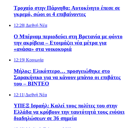
Τροχαίο στην Πάρνηθα: Αυτοκίνητο έπεσε σε
γκρεμό, σώοι οι 4 επιβαίνοντες
12:28
| Διεθνή Νέα
Ο Μπέρναμ περιοδεύει στη Βρετανία με φόντο
την ακρίβεια – Ετοιμάζει νέα μέτρα για
«ανάσα» στα νοικοκυριά
12:19
| Κοινωνία
Μήλος: Ελικόπτερο… προσγειώθηκε στο
Σαρακήνικο για να κάνουν μπάνιο οι επιβάτες
του – ΒΙΝΤΕΟ
12:11
| Διεθνή Νέα
ΥΠΕΞ Ισραήλ: Καλεί τους πολίτες του στην
Ελλάδα να κρύβουν την ταυτότητά τους ενόψει
διαδηλώσεων σε 36 σημεία