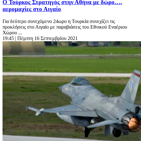
O Τούρκος Στρατηγός στην Αθήνα με δώρο….
αερομαχίες στο Αιγαίο
Για δεύτερο συνεχόμενο 24ωρο η Τουρκία συνεχίζει τις
προκλήσεις στο Αιγαίο με παραβιάσεις του Εθνικού Εναέριου
Χώρου ...
19:45
| Πέμπτη 16 Σεπτεμβρίου 2021