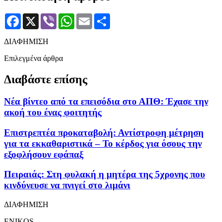
Facebook
X
Viber
WhatsApp
Email
Μοιραστείτε
ΔΙΑΦΗΜΙΣΗ
Επιλεγμένα άρθρα
Διαβάστε επίσης
Νέα βίντεο από τα επεισόδια στο ΑΠΘ: Έχασε την
ακοή του ένας φοιτητής
Επιστρεπτέα προκαταβολή: Αντίστροφη μέτρηση
για τα εκκαθαριστικά – Το κέρδος για όσους την
εξοφλήσουν εφάπαξ
Πειραιάς: Στη φυλακή η μητέρα της 5χρονης που
κινδύνευσε να πνιγεί στο λιμάνι
ΔΙΑΦΗΜΙΣΗ
ENIKOS