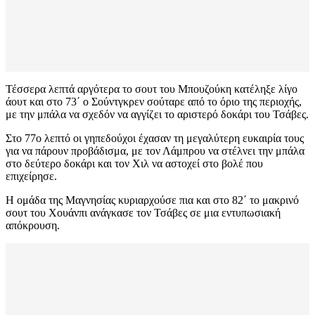
Τέσσερα λεπτά αργότερα το σουτ του Μπουζούκη κατέληξε λίγο
άουτ και στο 73΄ ο Σούντγκρεν σούταρε από το όριο της περιοχής,
με την μπάλα να σχεδόν να αγγίζει το αριστερό δοκάρι του Τσάβες.
Στο 77ο λεπτό οι γηπεδούχοι έχασαν τη μεγαλύτερη ευκαιρία τους
για να πάρουν προβάδισμα, με τον Λάμπρου να στέλνει την μπάλα
στο δεύτερο δοκάρι και τον Χιλ να αστοχεί στο βολέ που
επιχείρησε.
Η ομάδα της Μαγνησίας κυριαρχούσε πια και στο 82΄ το μακρινό
σουτ του Χουάνπι ανάγκασε τον Τσάβες σε μια εντυπωσιακή
απόκρουση.