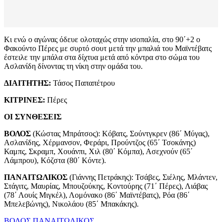
Κι ενώ ο αγώνας όδευε ολοταχώς στην ισοπαλία, στο 90΄+2 ο
Φακούντο Πέρες με συρτό σουτ μετά την μπαλιά του Μαϊντέβατς
έστειλε την μπάλα στα δίχτυα μετά από κόντρα στο σώμα του
Ασλανίδη δίνοντας τη νίκη στην ομάδα του.
ΔΙΑΙΤΗΤΗΣ:
Τάσος Παπαπέτρου
ΚΙΤΡΙΝΕΣ:
Πέρες
ΟΙ ΣΥΝΘΕΣΕΙΣ
ΒΟΛΟΣ
(Κώστας Μπράτσος): Κόβατς, Σούντγκρεν (86΄ Μύγας),
Ασλανίδης, Χέρμανσον, Φεράρι, Προύντζος (65΄ Τσοκάνης)
Καμπς, Σκραμπ, Χουάνπι, Χιλ (80΄ Κόμπα), Ασεχνούν (65΄
Λάμπρου), Κόζστα (80΄ Κόντε).
ΠΑΝΑΙΤΩΛΙΚΟΣ
(Γιάννης Πετράκης): Τσάβες, Σιέλης, Μλάντεν,
Στάγιτς, Μαυρίας, Μπουζούκης, Κοντούρης (71΄ Πέρες), Λιάβας
(78΄ Λουίς Μιγκέλ), Λομόνακο (86΄ Μαϊντέβατς), Ρόα (86΄
Μπελεβώνης), Νικολάου (85΄ Μπακάκης).
ΒΟΛΟΣ
ΠΑΝΑΙΤΩΛΙΚΟΣ