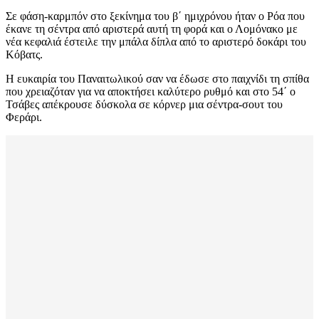
Σε φάση-καρμπόν στο ξεκίνημα του β΄ ημιχρόνου ήταν ο Ρόα που
έκανε τη σέντρα από αριστερά αυτή τη φορά και ο Λομόνακο με
νέα κεφαλιά έστειλε την μπάλα δίπλα από το αριστερό δοκάρι του
Κόβατς.
Η ευκαιρία του Παναιτωλικού σαν να έδωσε στο παιχνίδι τη σπίθα
που χρειαζόταν για να αποκτήσει καλύτερο ρυθμό και στο 54΄ ο
Τσάβες απέκρουσε δύσκολα σε κόρνερ μια σέντρα-σουτ του
Φεράρι.