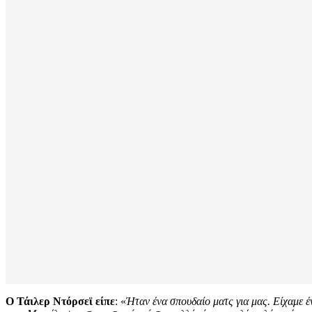
O Τάιλερ Ντόρσεϊ είπε
: «
Ήταν ένα σπουδαίο ματς για μας. Είχαμε έ