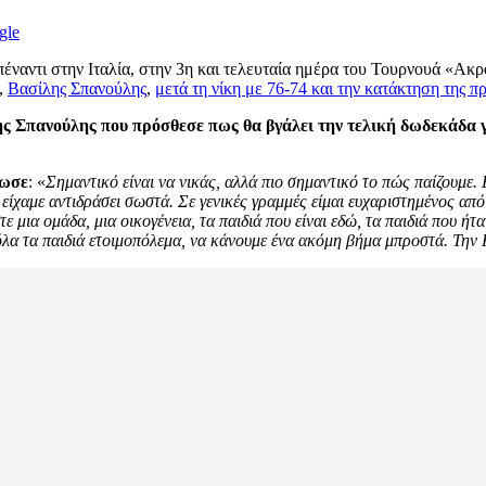
gle
 απέναντι στην Ιταλία, στην 3η και τελευταία ημέρα του Τουρνουά «Α
,
Βασίλης Σπανούλης
,
μετά τη νίκη με 76-74 και την κατάκτηση της π
ης Σπανούλης που πρόσθεσε πως θα βγάλει την τελική δωδεκάδα γ
λωσε
: «
Σημαντικό είναι να νικάς, αλλά πιο σημαντικό το πώς παίζουμε.
είχαμε αντιδράσει σωστά. Σε γενικές γραμμές είμαι ευχαριστημένος από
στε μια ομάδα, μια οικογένεια, τα παιδιά που είναι εδώ, τα παιδιά που ή
αι όλα τα παιδιά ετοιμοπόλεμα, να κάνουμε ένα ακόμη βήμα μπροστά. Τη