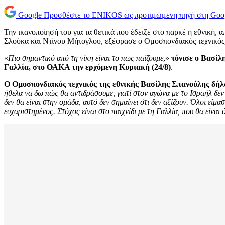
Google
Προσθέστε το ENIKOS ως προτιμώμενη πηγή στη Goo
Την ικανοποίησή του για τα θετικά που έδειξε στο παρκέ η εθνική,
Σλούκα και Ντίνου Μήτογλου, εξέφρασε ο Ομοσπονδιακός τεχνικός
«
Πιο σημαντικό από τη νίκη είναι το πως παίζουμε
,»
τόνισε ο Βασίλ
Γαλλία, στο ΟΑΚΑ την ερχόμενη Κυριακή (24/8)
.
Ο Ομοσπονδιακός τεχνικός της εθνικής Βασίλης Σπανούλης δή
ήθελα να δω πώς θα αντιδράσουμε, γιατί στον αγώνα με το Ισραήλ δεν 
δεν θα είναι στην ομάδα, αυτό δεν σημαίνει ότι δεν αξίζουν. Όλοι είμα
ευχαριστημένος. Στόχος είναι στο παιχνίδι με τη Γαλλία, που θα είν