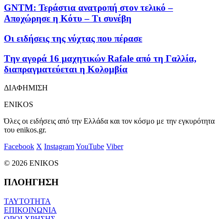
GNTM: Τεράστια ανατροπή στον τελικό –
Αποχώρησε η Κότυ – Τι συνέβη
Οι ειδήσεις της νύχτας που πέρασε
Tην αγορά 16 μαχητικών Rafale από τη Γαλλία,
διαπραγματεύεται η Κολομβία
ΔΙΑΦΗΜΙΣΗ
ENIKOS
Όλες οι ειδήσεις από την Ελλάδα και τον κόσμο με την εγκυρότητα
του enikos.gr.
Facebook
X
Instagram
YouTube
Viber
© 2026 ENIKOS
ΠΛΟΗΓΗΣΗ
ΤΑΥΤΟΤΗΤΑ
ΕΠΙΚΟΙΝΩΝΙΑ
ΟΡΟΙ ΧΡΗΣΗΣ