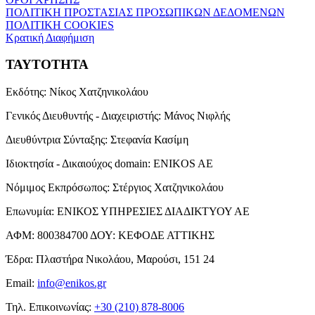
ΠΟΛΙΤΙΚΗ ΠΡΟΣΤΑΣΙΑΣ ΠΡΟΣΩΠΙΚΩΝ ΔΕΔΟΜΕΝΩΝ
ΠΟΛΙΤΙΚΗ COOKIES
Κρατική Διαφήμιση
ΤΑΥΤΟΤΗΤΑ
Εκδότης:
Νίκος Χατζηνικολάου
Γενικός Διευθυντής - Διαχειριστής:
Μάνος Νιφλής
Διευθύντρια Σύνταξης:
Στεφανία Κασίμη
Ιδιοκτησία - Δικαιούχος domain:
ENIKOS AE
Νόμιμος Εκπρόσωπος:
Στέργιος Χατζηνικολάου
Επωνυμία:
ΕΝΙΚΟΣ ΥΠΗΡΕΣΙΕΣ ΔΙΑΔΙΚΤΥΟΥ ΑΕ
ΑΦΜ:
800384700
ΔΟΥ:
ΚΕΦΟΔΕ ΑΤΤΙΚΗΣ
Έδρα:
Πλαστήρα Νικολάου, Μαρούσι, 151 24
Email:
info@enikos.gr
Τηλ. Επικοινωνίας:
+30 (210) 878-8006