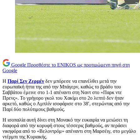
Google
Προσθέστε το ENIKOS ως προτιμώμενη πηγή στη
Google
Η
Παρί Σεν Ζερμέν
δεν μπόρεσε να επανέλθει μετά την
ευρωπαϊκή ήττα της από την Μπάγερν, καθώς το βράδυ του
Σαββάτου έμεινε στο 1-1 απέναντι στη Ναντ στο «Παρκ ντε
Πρενς». Το γρήγορο γκολ του Χακίμι στο 2ο λεπτό δεν ήταν
αρκετό, καθώς ο Αμπλίν ισοφάρισε στο 38′, στερώντας από την
Παρί δύο πολύτιμους βαθμούς.
Η ισοπαλία αυτή δίνει στη Μονακό την ευκαιρία να μειώσει τη
διαφορά από την κορυφή στους τέσσερις βαθμούς, αν περάσει
νικηφόρα από το «Βελοντρόμ» απέναντι στη Μαρσέιγ, στο μεγάλο
ντέρμπι της Κυριακής.