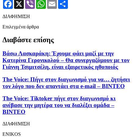
Facebook
X
Viber
WhatsApp
Email
Μοιραστείτε
ΔΙΑΦΗΜΙΣΗ
Επιλεγμένα άρθρα
Διαβάστε επίσης
Βάσω Λασκαράκη: Έχουμε φάει μαζί με την
Κατερίνα Γερονικολού – Θα συνεργαζόμουν με τον
Γιάννη Τσιμιτσέλη, είναι εξαιρετικός ηθοποιός
The Voice: Πήγε στον διαγωνισμό για να… ζητήσει
τον λόγο που δεν απαντάει στα e-mail – ΒΙΝΤΕΟ
The Voice: Tiktoker πήγε στον διαγωνισμό κι
ανέβασε την μητέρα του να διαλέξει ομάδα –
ΒΙΝΤΕΟ
ΔΙΑΦΗΜΙΣΗ
ENIKOS