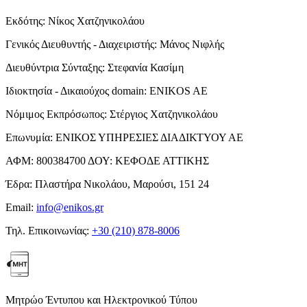
Εκδότης:
Νίκος Χατζηνικολάου
Γενικός Διευθυντής - Διαχειριστής:
Μάνος Νιφλής
Διευθύντρια Σύνταξης:
Στεφανία Κασίμη
Ιδιοκτησία - Δικαιούχος domain:
ENIKOS AE
Νόμιμος Εκπρόσωπος:
Στέργιος Χατζηνικολάου
Επωνυμία:
ΕΝΙΚΟΣ ΥΠΗΡΕΣΙΕΣ ΔΙΑΔΙΚΤΥΟΥ ΑΕ
ΑΦΜ:
800384700
ΔΟΥ:
ΚΕΦΟΔΕ ΑΤΤΙΚΗΣ
Έδρα:
Πλαστήρα Νικολάου, Μαρούσι, 151 24
Email:
info@enikos.gr
Τηλ. Επικοινωνίας:
+30 (210) 878-8006
Μητρώο Έντυπου και Ηλεκτρονικού Τύπου