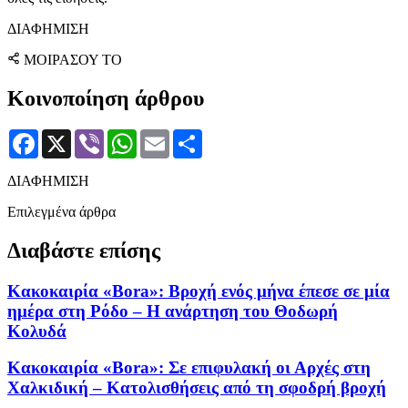
ΔΙΑΦΗΜΙΣΗ
ΜΟΙΡΑΣΟΥ ΤΟ
Κοινοποίηση άρθρου
Facebook
X
Viber
WhatsApp
Email
Μοιραστείτε
ΔΙΑΦΗΜΙΣΗ
Επιλεγμένα άρθρα
Διαβάστε επίσης
Κακοκαιρία «Bora»: Βροχή ενός μήνα έπεσε σε μία
ημέρα στη Ρόδο – Η ανάρτηση του Θοδωρή
Κολυδά
Κακοκαιρία «Bora»: Σε επιφυλακή οι Αρχές στη
Χαλκιδική – Κατολισθήσεις από τη σφοδρή βροχή