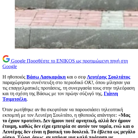
Google
Προσθέστε το ENIKOS ως προτιμώμενη πηγή στη
Google
Η ηθοποιός
Βάσω Λασκαράκη
και ο σεφ
Λευτέρης Σουλτάτος
παραχώρησαν συνέντευξη στο περιοδικό
ΟΚ!
, όπου μίλησαν για
τις επαγγελματικές προτάσεις, τη συνεργασία τους στην τηλεόραση
και τη σχέση της Βάσως με τον πρώην σύζυγό της,
Γιάννη
Τσιμιτσέλη
.
Όταν ρωτήθηκε αν θα σκεφτόταν να παρουσιάσει τηλεοπτική
εκπομπή με τον Λευτέρη Σουλτάτο, η ηθοποιός απάντησε: «
Μας
το έχουν προτείνει. Δεν ήμουν ποτέ αρνητική, αλλά δεν ήμουν
έτοιμη, καθώς δεν είχα εμπειρία σε αυτόν τον τομέα, ενώ και ο
Λευτέρης δεν είναι η βασική του δουλειά. Το έβλεπα ως μεγάλο
ρίσκο. Τώρα, όμως, αν υπήρχε μια καλή πρόταση με