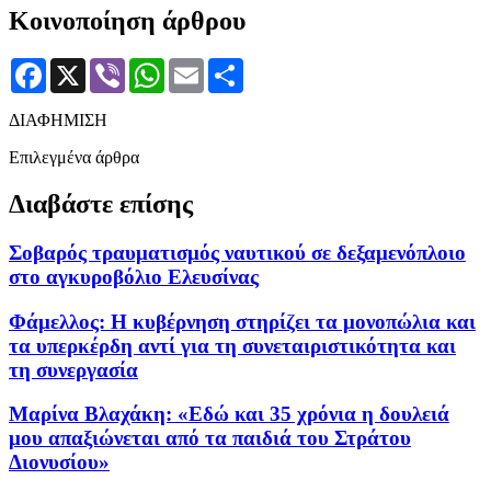
Κοινοποίηση άρθρου
Facebook
X
Viber
WhatsApp
Email
Μοιραστείτε
ΔΙΑΦΗΜΙΣΗ
Επιλεγμένα άρθρα
Διαβάστε επίσης
Σοβαρός τραυματισμός ναυτικού σε δεξαμενόπλοιο
στο αγκυροβόλιο Ελευσίνας
Φάμελλος: Η κυβέρνηση στηρίζει τα μονοπώλια και
τα υπερκέρδη αντί για τη συνεταιριστικότητα και
τη συνεργασία
Μαρίνα Βλαχάκη: «Εδώ και 35 χρόνια η δουλειά
μου απαξιώνεται από τα παιδιά του Στράτου
Διονυσίου»