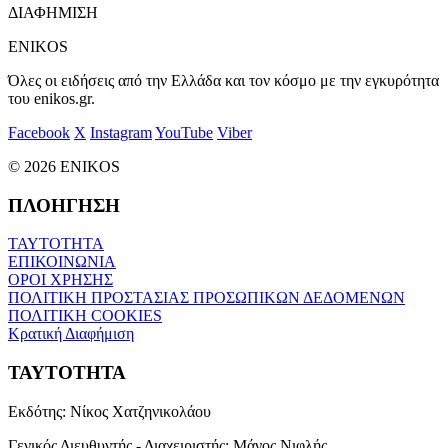
ΔΙΑΦΗΜΙΣΗ
ENIKOS
Όλες οι ειδήσεις από την Ελλάδα και τον κόσμο με την εγκυρότητα
του enikos.gr.
Facebook
X
Instagram
YouTube
Viber
© 2026 ENIKOS
ΠΛΟΗΓΗΣΗ
ΤΑΥΤΟΤΗΤΑ
ΕΠΙΚΟΙΝΩΝΙΑ
ΟΡΟΙ ΧΡΗΣΗΣ
ΠΟΛΙΤΙΚΗ ΠΡΟΣΤΑΣΙΑΣ ΠΡΟΣΩΠΙΚΩΝ ΔΕΔΟΜΕΝΩΝ
ΠΟΛΙΤΙΚΗ COOKIES
Κρατική Διαφήμιση
ΤΑΥΤΟΤΗΤΑ
Εκδότης:
Νίκος Χατζηνικολάου
Γενικός Διευθυντής - Διαχειριστής:
Μάνος Νιφλής