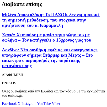
Διαβάστε επίσης
Μιλένα Αποστολάκη: Το ΠΑΣΟΚ δεν νομιμοποιεί
τη σημερινή μεθόδευση, που στοχεύει στην
αμνήστευση του κ. Καραμανλή
Χανιά: Χτυπούσε με μανία την πρώην του με
σωλήνα – Τον κατήγγειλε ο 15χρονος γιος του
Λονδίνο: Νέα συνθήκη «φιλίας και συνεργασίας»
υπογράφουν σήμερα Στάρμερ και Μερτς – Στο
επίκεντρο ο περιορισμός της παράτυπης
μετανάστευσης
ΔΙΑΦΗΜΙΣΗ
ENIKOS
Όλες οι ειδήσεις από την Ελλάδα και τον κόσμο με την εγκυρότητα
του enikos.gr.
Facebook
X
Instagram
YouTube
Viber