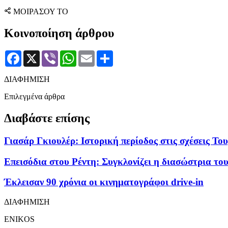
ΜΟΙΡΑΣΟΥ ΤΟ
Κοινοποίηση άρθρου
Facebook
X
Viber
WhatsApp
Email
Μοιραστείτε
ΔΙΑΦΗΜΙΣΗ
Επιλεγμένα άρθρα
Διαβάστε επίσης
Γιασάρ Γκιουλέρ: Ιστορική περίοδος στις σχέσεις Τ
Επεισόδια στου Ρέντη: Συγκλονίζει η διασώστρια τ
Έκλεισαν 90 χρόνια οι κινηματογράφοι drive-in
ΔΙΑΦΗΜΙΣΗ
ENIKOS