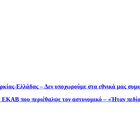
ουρκίας-Ελλάδας – Δεν υποχωρούμε στα εθνικά μας συμ
ου ΕΚΑΒ που περιέθαλψε τον αστυνομικό – «Ήταν πεδί