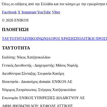
Όλες οι ειδήσεις από την Ελλάδα και τον κόσμο με την εγκυρότητα τ
Facebook
X
Instagram
YouTube
Viber
© 2026 ENIKOS
ΠΛΟΗΓΗΣΗ
ΤΑΥΤΟΤΗΤΑ
ΕΠΙΚΟΙΝΩΝΙΑ
ΟΡΟΙ ΧΡΗΣΗΣ
ΠΟΛΙΤΙΚΗ ΠΡΟΣ
ΤΑΥΤΟΤΗΤΑ
Εκδότης:
Νίκος Χατζηνικολάου
Γενικός Διευθυντής - Διαχειριστής:
Μάνος Νιφλής
Διευθύντρια Σύνταξης:
Στεφανία Κασίμη
Ιδιοκτησία - Δικαιούχος domain:
ENIKOS AE
Νόμιμος Εκπρόσωπος:
Στέργιος Χατζηνικολάου
Επωνυμία:
ΕΝΙΚΟΣ ΥΠΗΡΕΣΙΕΣ ΔΙΑΔΙΚΤΥΟΥ ΑΕ
ΑΦΜ:
800384700
ΔΟΥ:
ΚΕΦΟΔΕ ΑΤΤΙΚΗΣ