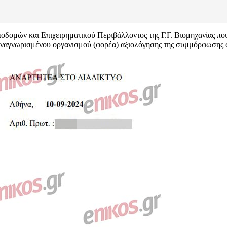
ομών και Επιχειρηματικού Περιβάλλοντος της Γ.Γ. Βιομηχανίας που 
 αναγνωρισμένου οργανισμού (φορέα) αξιολόγησης της συμμόρφωσης σ