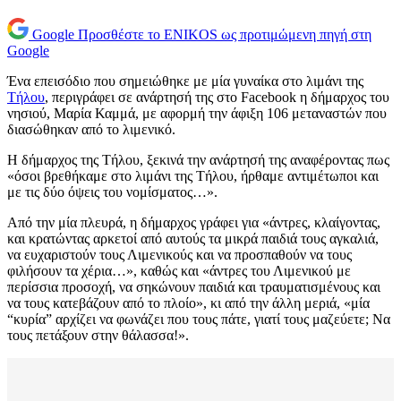
Google
Προσθέστε το ENIKOS ως προτιμώμενη πηγή στη
Google
Ένα επεισόδιο που σημειώθηκε με μία γυναίκα στο λιμάνι της
Τήλου
, περιγράφει σε ανάρτησή της στο Facebook η δήμαρχος του
νησιού, Μαρία Καμμά, με αφορμή την άφιξη 106 μεταναστών που
διασώθηκαν από το λιμενικό.
Η δήμαρχος της Τήλου, ξεκινά την ανάρτησή της αναφέροντας πως
«όσοι βρεθήκαμε στο λιμάνι της Τήλου, ήρθαμε αντιμέτωποι και
με τις δύο όψεις του νομίσματος…».
Από την μία πλευρά, η δήμαρχος γράφει για «άντρες, κλαίγοντας,
και κρατώντας αρκετοί από αυτούς τα μικρά παιδιά τους αγκαλιά,
να ευχαριστούν τους Λιμενικούς και να προσπαθούν να τους
φιλήσουν τα χέρια…», καθώς και «άντρες του Λιμενικού με
περίσσια προσοχή, να σηκώνουν παιδιά και τραυματισμένους και
να τους κατεβάζουν από το πλοίο», κι από την άλλη μεριά, «μία
“κυρία” αρχίζει να φωνάζει που τους πάτε, γιατί τους μαζεύετε; Να
τους πετάξουν στην θάλασσα!».