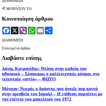
ΔΙΑΦΗΜΙΣΗ
ΜΟΙΡΑΣΟΥ ΤΟ
Κοινοποίηση άρθρου
Facebook
X
Viber
WhatsApp
Email
Μοιραστείτε
ΔΙΑΦΗΜΙΣΗ
Επιλεγμένα άρθρα
Διαβάστε επίσης
Δάνης Κατρανίδης: Θλίψη στην κηδεία του
ηθοποιού – Σύσσωμος ο καλλιτεχνικός κόσμος στο
τελευταίο «αντίο» – ΦΩΤΟ
Μόναχο: Νεκρός ο δράστης που άνοιξε πυρ κοντά
στην πρεσβεία του Ισραήλ – Η επίθεση συμπίπτει με
την επέτειο του μακελειού του 1972