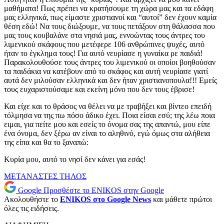
μαθήματα! Πως πρέπει να κρατήσουμε τη χώρα μας και τα εδάφη
μας ελληνικά, πως είμαστε χριστιανοί και “αυτοί” δεν έχουν καμία
θέση εδώ! Να τους διώξουμε, να τους πετάξουν στη θάλασσα που
μας τους κουβαλάνε στα νησιά μας, εννοώντας τους άντρες του
λιμενικού σκάφους που μετέφερε 106 ανθρώπινες ψυχές, αυτό
ήταν το έγκλημα τους! Για αυτό νευρίασε η γυναίκα ρε παιδιά!
Παρακολουθούσε τους άντρες του λιμενικού οι οποίοι βοηθούσαν
τα παιδάκια να κατέβουν από το σκάφος και αυτή νευρίασε γιατί
αυτά δεν μιλούσαν ελληνικά και δεν ήταν χριστιανοπουλα!!! Εμείς
τους ευχαριστούσαμε και εκείνη μόνο που δεν τους έβρισε!
Και είχε και το θράσος να θέλει να με τραβήξει και βίντεο επειδή
τόλμησα να της πω πόσο άδικο έχει. Ποια είσαι εσύ; της λέω ποια
ειμαι, για πείτε μου και εσείς το όνομα σας της απαντώ, μου είπε
ένα όνομα, δεν ξέρω αν είναι το αληθινό, εγώ όμως στα αλήθεια
της είπα και θα το ξαναπώ:
Κυρία μου, αυτό το νησί δεν κάνει για εσάς!
ΜΕΤΑΝΑΣΤΕΣ
ΤΗΛΟΣ
Google
Προσθέστε το ENIKOS στην Google
Ακολουθήστε το
ENIKOS στο Google News
και μάθετε πρώτοι
όλες τις ειδήσεις.