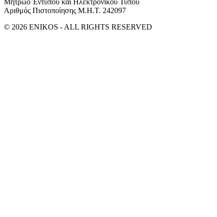
Μητρώο Έντυπου και Ηλεκτρονικού Τύπου
Αριθμός Πιστοποίησης Μ.Η.Τ. 242097
© 2026 ENIKOS - ALL RIGHTS RESERVED