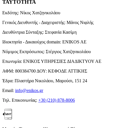
ΤΑΥΤΟΤΗΤΑ
Εκδότης:
Νίκος Χατζηνικολάου
Γενικός Διευθυντής - Διαχειριστής:
Μάνος Νιφλής
Διευθύντρια Σύνταξης:
Στεφανία Κασίμη
Ιδιοκτησία - Δικαιούχος domain:
ENIKOS AE
Νόμιμος Εκπρόσωπος:
Στέργιος Χατζηνικολάου
Επωνυμία:
ΕΝΙΚΟΣ ΥΠΗΡΕΣΙΕΣ ΔΙΑΔΙΚΤΥΟΥ ΑΕ
ΑΦΜ:
800384700
ΔΟΥ:
ΚΕΦΟΔΕ ΑΤΤΙΚΗΣ
Έδρα:
Πλαστήρα Νικολάου, Μαρούσι, 151 24
Email:
info@enikos.gr
Τηλ. Επικοινωνίας:
+30 (210) 878-8006