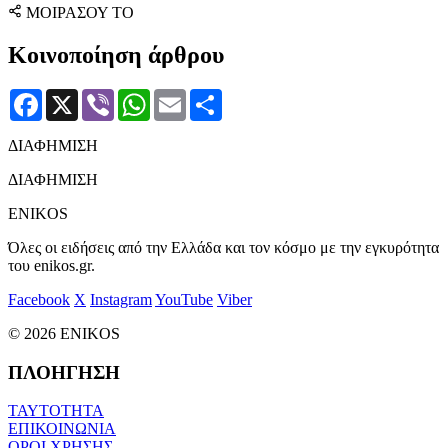
ΜΟΙΡΑΣΟΥ ΤΟ
Κοινοποίηση άρθρου
Facebook
X
Viber
WhatsApp
Email
Μοιραστείτε
ΔΙΑΦΗΜΙΣΗ
ΔΙΑΦΗΜΙΣΗ
ENIKOS
Όλες οι ειδήσεις από την Ελλάδα και τον κόσμο με την εγκυρότητα
του enikos.gr.
Facebook
X
Instagram
YouTube
Viber
© 2026 ENIKOS
ΠΛΟΗΓΗΣΗ
ΤΑΥΤΟΤΗΤΑ
ΕΠΙΚΟΙΝΩΝΙΑ
ΟΡΟΙ ΧΡΗΣΗΣ