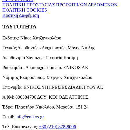
ΠΟΛΙΤΙΚΗ ΠΡΟΣΤΑΣΙΑΣ ΠΡΟΣΩΠΙΚΩΝ ΔΕΔΟΜΕΝΩΝ
ΠΟΛΙΤΙΚΗ COOKIES
Κρατική Διαφήμιση
ΤΑΥΤΟΤΗΤΑ
Εκδότης:
Νίκος Χατζηνικολάου
Γενικός Διευθυντής - Διαχειριστής:
Μάνος Νιφλής
Διευθύντρια Σύνταξης:
Στεφανία Κασίμη
Ιδιοκτησία - Δικαιούχος domain:
ENIKOS AE
Νόμιμος Εκπρόσωπος:
Στέργιος Χατζηνικολάου
Επωνυμία:
ΕΝΙΚΟΣ ΥΠΗΡΕΣΙΕΣ ΔΙΑΔΙΚΤΥΟΥ ΑΕ
ΑΦΜ:
800384700
ΔΟΥ:
ΚΕΦΟΔΕ ΑΤΤΙΚΗΣ
Έδρα:
Πλαστήρα Νικολάου, Μαρούσι, 151 24
Email:
info@enikos.gr
Τηλ. Επικοινωνίας:
+30 (210) 878-8006