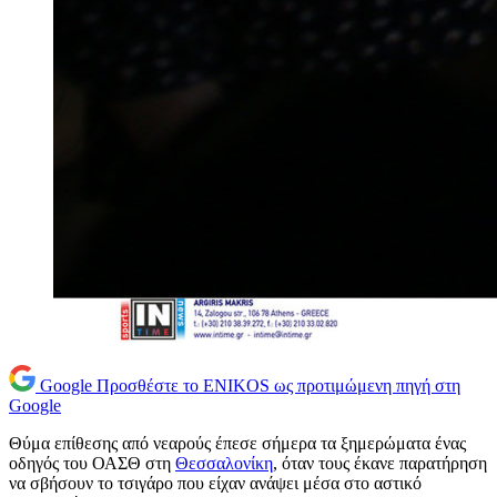
Google
Προσθέστε το ENIKOS ως προτιμώμενη πηγή στη
Google
Θύμα επίθεσης από νεαρούς έπεσε σήμερα τα ξημερώματα ένας
οδηγός του ΟΑΣΘ στη
Θεσσαλονίκη
, όταν τους έκανε παρατήρηση
να σβήσουν το τσιγάρο που είχαν ανάψει μέσα στο αστικό