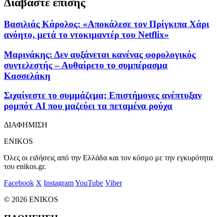
Διαβάστε επίσης
Βασιλιάς Κάρολος: «Αποκάλεσε τον Πρίγκιπα Χάρι
ανόητο, μετά το ντοκιμαντέρ του Netflix»
Μαρινάκης: Δεν αυξάνεται κανένας φορολογικός
συντελεστής – Αυθαίρετο το συμπέρασμα
Κασσελάκη
Σιχαίνεστε το συμμάζεμα; Επιστήμονες ανέπτυξαν
ρομπότ AI που μαζεύει τα πεταμένα ρούχα
ΔΙΑΦΗΜΙΣΗ
ENIKOS
Όλες οι ειδήσεις από την Ελλάδα και τον κόσμο με την εγκυρότητα
του enikos.gr.
Facebook
X
Instagram
YouTube
Viber
© 2026 ENIKOS