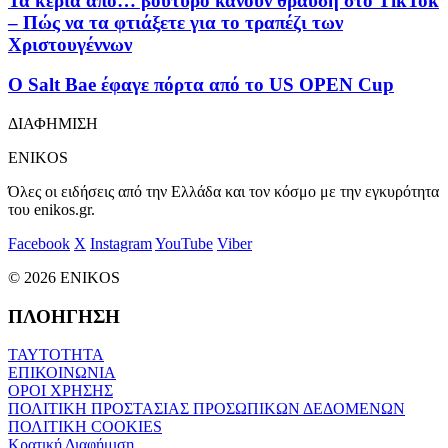
Τα κεριά από… βούτυρο κάνουν θραύση στο TikTok
– Πώς να τα φτιάξετε για το τραπέζι των
Χριστουγέννων
Ο Salt Bae έφαγε πόρτα από το US OPEN Cup
ΔΙΑΦΗΜΙΣΗ
ENIKOS
Όλες οι ειδήσεις από την Ελλάδα και τον κόσμο με την εγκυρότητα
του enikos.gr.
Facebook
X
Instagram
YouTube
Viber
© 2026 ENIKOS
ΠΛΟΗΓΗΣΗ
ΤΑΥΤΟΤΗΤΑ
ΕΠΙΚΟΙΝΩΝΙΑ
ΟΡΟΙ ΧΡΗΣΗΣ
ΠΟΛΙΤΙΚΗ ΠΡΟΣΤΑΣΙΑΣ ΠΡΟΣΩΠΙΚΩΝ ΔΕΔΟΜΕΝΩΝ
ΠΟΛΙΤΙΚΗ COOKIES
Κρατική Διαφήμιση