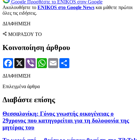
Google
Προσθέστε το ENIKOS στην Google
Ακολουθήστε το
ENIKOS στο Google News
και μάθετε πρώτοι
όλες τις ειδήσεις.
ΔΙΑΦΗΜΙΣΗ
ΜΟΙΡΑΣΟΥ ΤΟ
Κοινοποίηση άρθρου
Facebook
X
Viber
WhatsApp
Email
Μοιραστείτε
ΔΙΑΦΗΜΙΣΗ
Επιλεγμένα άρθρα
Διαβάστε επίσης
Θεσσαλονίκη: Γόνος γνωστής οικογένειας ο
29χρονος που κατηγορείται για τη δολοφονία της
μητέρας του