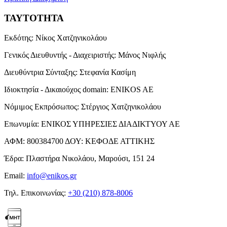
ΤΑΥΤΟΤΗΤΑ
Εκδότης:
Νίκος Χατζηνικολάου
Γενικός Διευθυντής - Διαχειριστής:
Μάνος Νιφλής
Διευθύντρια Σύνταξης:
Στεφανία Κασίμη
Ιδιοκτησία - Δικαιούχος domain:
ENIKOS AE
Νόμιμος Εκπρόσωπος:
Στέργιος Χατζηνικολάου
Επωνυμία:
ΕΝΙΚΟΣ ΥΠΗΡΕΣΙΕΣ ΔΙΑΔΙΚΤΥΟΥ ΑΕ
ΑΦΜ:
800384700
ΔΟΥ:
ΚΕΦΟΔΕ ΑΤΤΙΚΗΣ
Έδρα:
Πλαστήρα Νικολάου, Μαρούσι, 151 24
Email:
info@enikos.gr
Τηλ. Επικοινωνίας:
+30 (210) 878-8006