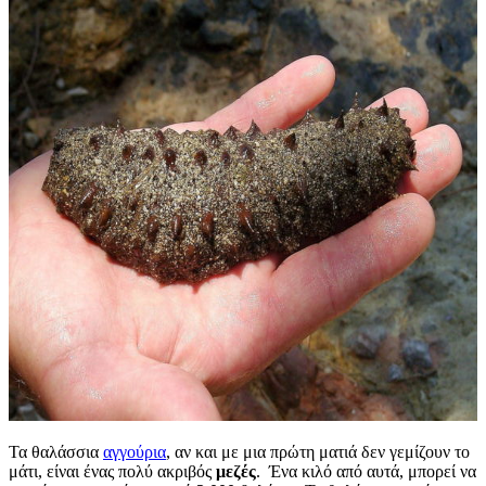
Τα θαλάσσια
αγγούρια
, αν και με μια πρώτη ματιά δεν γεμίζουν το
μάτι, είναι ένας πολύ ακριβός
μεζές
. Ένα κιλό από αυτά, μπορεί να