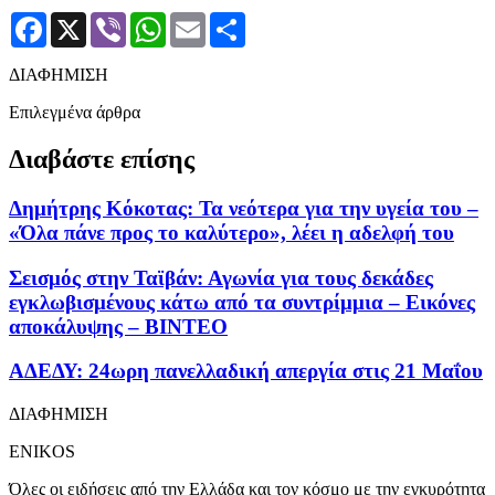
Facebook
X
Viber
WhatsApp
Email
Μοιραστείτε
ΔΙΑΦΗΜΙΣΗ
Επιλεγμένα άρθρα
Διαβάστε επίσης
Δημήτρης Κόκοτας: Τα νεότερα για την υγεία του –
«Όλα πάνε προς το καλύτερο», λέει η αδελφή του
Σεισμός στην Ταϊβάν: Αγωνία για τους δεκάδες
εγκλωβισμένους κάτω από τα συντρίμμια – Εικόνες
αποκάλυψης – ΒΙΝΤΕΟ
ΑΔΕΔΥ: 24ωρη πανελλαδική απεργία στις 21 Μαΐου
ΔΙΑΦΗΜΙΣΗ
ENIKOS
Όλες οι ειδήσεις από την Ελλάδα και τον κόσμο με την εγκυρότητα