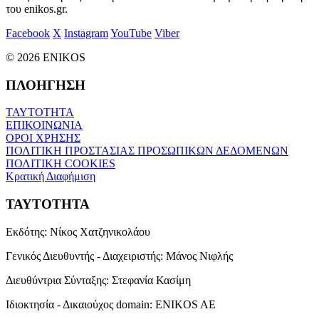
του enikos.gr.
Facebook
X
Instagram
YouTube
Viber
© 2026 ENIKOS
ΠΛΟΗΓΗΣΗ
ΤΑΥΤΟΤΗΤΑ
ΕΠΙΚΟΙΝΩΝΙΑ
ΟΡΟΙ ΧΡΗΣΗΣ
ΠΟΛΙΤΙΚΗ ΠΡΟΣΤΑΣΙΑΣ ΠΡΟΣΩΠΙΚΩΝ ΔΕΔΟΜΕΝΩΝ
ΠΟΛΙΤΙΚΗ COOKIES
Κρατική Διαφήμιση
ΤΑΥΤΟΤΗΤΑ
Εκδότης:
Νίκος Χατζηνικολάου
Γενικός Διευθυντής - Διαχειριστής:
Μάνος Νιφλής
Διευθύντρια Σύνταξης:
Στεφανία Κασίμη
Ιδιοκτησία - Δικαιούχος domain:
ENIKOS AE