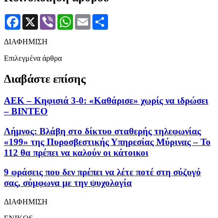
Facebook
X
Viber
WhatsApp
Email
Μοιραστείτε
ΔΙΑΦΗΜΙΣΗ
Επιλεγμένα άρθρα
Διαβάστε επίσης
ΑΕΚ – Κηφισιά 3-0: «Καθάρισε» χωρίς να ιδρώσει
– ΒΙΝΤΕΟ
Λήμνος: Βλάβη στο δίκτυο σταθερής τηλεφωνίας
«199» της Πυροσβεστικής Υπηρεσίας Μύρινας – Το
112 θα πρέπει να καλούν οι κάτοικοι
9 φράσεις που δεν πρέπει να λέτε ποτέ στη σύζυγό
σας, σύμφωνα με την ψυχολογία
ΔΙΑΦΗΜΙΣΗ