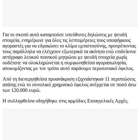
Για το σκοπό αυτό καταρτούσε υπεύθυνες δηλώσεις με ψευδή
στοιχεία, ενημέρωνε για όλες τις λεπτομέρειες τους υποψήφιους
αγοραστές για να εδραιώσει το κλίμα εμπιστοσύνης, προτρέποντας
τους παράλληλα να ελέγχουν εξωτερικά τα ακίνητα ενώ επιδείκνυε
αντίγραφο λευκού ποινικού μητρώου με ψευδή στοιχεία χωρίς
ουδέποτε να ολοκληρώνεται η συμφωνηθείσα αγοραπωλησία,
αποκομίζοντας με τον τρόπο αυτό παράνομο περιουσιακό όφελος.
Από τη διενεργηθείσα προανάκριση εξιχνιάστηκαν 11 περιπτώσεις
απάτης ενώ το συνολικό χρηματικό όφελος ανέρχεται σε ποσό άνω
των 120.000 ευρώ.
Η συλληφθείσα οδηγήθηκε στις αρμόδιες Εισαγγελικές Αρχές.