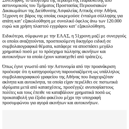
Συνελήφθη, το απόγευμα της περασμένης Παρασκευής από
αστυνομικούς του Τμήματος Προστασίας Περιουσιακών
Δικαιωμάτων της Διεύθυνσης Ασφαλείας Αττικής στην Αθήνα,
51χρονη σε βάρος της οποίας εκκρεμούσε ένταλμα σύλληψης για
απάτη κατ’ εξακολούθηση με συνολικό όφελος άνω των 120.000
ευρώ και χρήση πλαστού εγγράφου κατ’ εξακολούθηση.
Ειδικότερα, σύμφωνα με την ΕΛΑΣ, η 51χρονη μαζί με συνεργούς
οι οποίοι αναζητούνται, προσποιούμενη δικηγόρο ειδική σε
συμβολαιογραφικά θέματα, κατάφερε να αποσπάσει μεγάλο
χρηματικό ποσό με το πρόσχημα πώλησης ακινήτων και
αυτοκινήτων τα οποία έχουν κατασχεθεί από τράπεζες.
Όπως έγινε γνωστό από την Αστυνομία από την προανάκριση
προέκυψε ότι η κατηγορούμενη παρουσιαζόμενη ως υπάλληλος
συμβολαιογραφικού γραφείου της Αθήνας που διαχειριζόταν
ακίνητα και αυτοκίνητα, τα οποία είχαν περιέλθει σε πιστωτικά
ιδρύματα μετά από κατασχέσεις, προσέγγιζε ανυποψίαστους
πολίτες και τους έπειθε να καταβάλουν χρηματικά ποσά ως
προκαταβολή για έξοδα φακέλου μέχρι την υπογραφή
προσυμφώνου για αγορά ακινήτων και αυτοκινήτων.