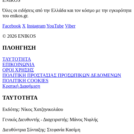
ENIKOS
Όλες οι ειδήσεις από την Ελλάδα και τον κόσμο με την εγκυρότητα
του enikos.gr.
Facebook
X
Instagram
YouTube
Viber
© 2026 ENIKOS
ΠΛΟΗΓΗΣΗ
ΤΑΥΤΟΤΗΤΑ
ΕΠΙΚΟΙΝΩΝΙΑ
ΟΡΟΙ ΧΡΗΣΗΣ
ΠΟΛΙΤΙΚΗ ΠΡΟΣΤΑΣΙΑΣ ΠΡΟΣΩΠΙΚΩΝ ΔΕΔΟΜΕΝΩΝ
ΠΟΛΙΤΙΚΗ COOKIES
Κρατική Διαφήμιση
ΤΑΥΤΟΤΗΤΑ
Εκδότης:
Νίκος Χατζηνικολάου
Γενικός Διευθυντής - Διαχειριστής:
Μάνος Νιφλής
Διευθύντρια Σύνταξης:
Στεφανία Κασίμη