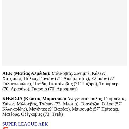
ΑΕΚ (Ματίας Αλμέιδα):
Στάνκοβιτς, Σιντιμπέ, Κάλενς,
Χατζισαφί, Πήλιος, Γιόνσον (71΄ Λιούμπιτσιτς), Ελίασον (77΄
Γαλανόπουλος), Πινέδα, Γκατσίνοβιτς (71΄ Πιζάρο), Τσούμπερ
(70΄ Αραούχο), Γκαρσία (70΄ Άμραμπατ)
ΚΗΦΙΣΙΑ (Κώστας Μπράτσος):
Αναγνωστόπουλος, Γκόμπελιτς,
Σπίνος, Μιλίσεβιτς, Τσάπαν (73΄ Μποτία), Τσανάτζια, Σολόα (57΄
Κλωναρίδης), Μενέντες (9΄ Βαφέας), Μπιφουμά (57΄ Πρίτσας),
Ματέους, Οζέγκοβιτς (73΄ Τετέι)
SUPER LEAGUE
ΑΕΚ