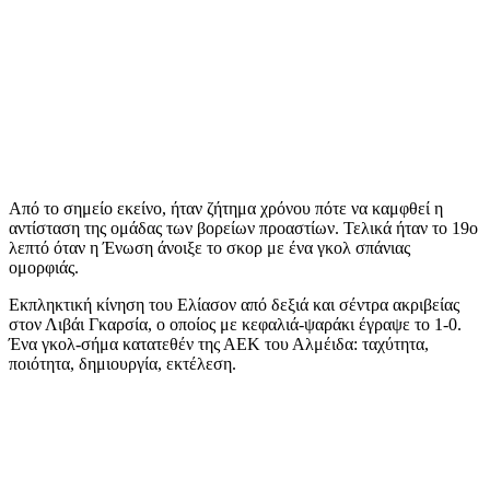
Από το σημείο εκείνο, ήταν ζήτημα χρόνου πότε να καμφθεί η
αντίσταση της ομάδας των βορείων προαστίων. Τελικά ήταν το 19ο
λεπτό όταν η Ένωση άνοιξε το σκορ με ένα γκολ σπάνιας
ομορφιάς.
Εκπληκτική κίνηση του Ελίασον από δεξιά και σέντρα ακριβείας
στον Λιβάι Γκαρσία, ο οποίος με κεφαλιά-ψαράκι έγραψε το 1-0.
Ένα γκολ-σήμα κατατεθέν της ΑΕΚ του Αλμέιδα: ταχύτητα,
ποιότητα, δημιουργία, εκτέλεση.