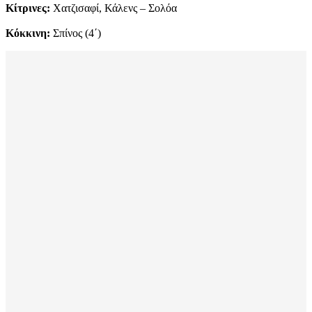
Κίτρινες:
Χατζισαφί, Κάλενς – Σολόα
Κόκκινη:
Σπίνος (4΄)