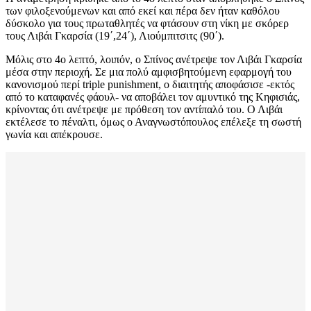
των φιλοξενούμενων και από εκεί και πέρα δεν ήταν καθόλου
δύσκολο για τους πρωταθλητές να φτάσουν στη νίκη με σκόρερ
τους Λιβάι Γκαρσία (19΄,24΄), Λιούμπιτσιτς (90΄).
Μόλις στο 4ο λεπτό, λοιπόν, ο Σπίνος ανέτρεψε τον Λιβάι Γκαρσία
μέσα στην περιοχή. Σε μια πολύ αμφισβητούμενη εφαρμογή του
κανονισμού περί triple punishment, ο διαιτητής αποφάσισε -εκτός
από το καταφανές φάουλ- να αποβάλει τον αμυντικό της Κηφισιάς,
κρίνοντας ότι ανέτρεψε με πρόθεση τον αντίπαλό του. Ο Λιβάι
εκτέλεσε το πέναλτι, όμως ο Αναγνωστόπουλος επέλεξε τη σωστή
γωνία και απέκρουσε.