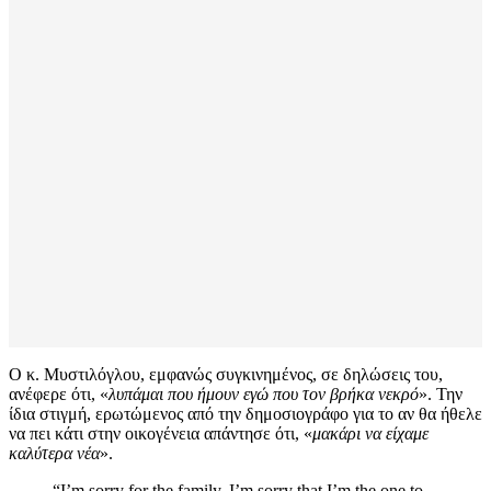
Ο κ. Μυστιλόγλου, εμφανώς συγκινημένος, σε δηλώσεις του,
ανέφερε ότι, «
λυπάμαι που ήμουν εγώ που τον βρήκα νεκρό
». Την
ίδια στιγμή, ερωτώμενος από την δημοσιογράφο για το αν θα ήθελε
να πει κάτι στην οικογένεια απάντησε ότι, «
μακάρι να είχαμε
καλύτερα νέα
».
“I’m sorry for the family, I’m sorry that I’m the one to