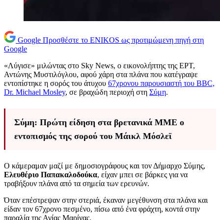
Google
Προσθέστε το ENIKOS ως προτιμώμενη πηγή στη
Google
«Λύγισε» μιλώντας στο Sky News, ο εικονολήπτης της ΕΡΤ,
Αντώνης Μυστιλόγλου, αφού χάρη στα πλάνα που κατέγραψε
εντοπίστηκε η σορός του άτυχου
67χρονου παρουσιαστή του BBC,
Dr. Michael Mosley
, σε βραχώδη περιοχή στη
Σύμη
.
Σύμη: Πρώτη είδηση στα βρετανικά ΜΜΕ ο
εντοπισμός της σορού του Μάικλ Μόσλεϊ
Ο κάμεραμαν μαζί με δημοσιογράφους και τον Δήμαρχο Σύμης,
Ελευθέριο Παπακαλοδούκα
, είχαν μπει σε βάρκες για να
τραβήξουν πλάνα από τα σημεία των ερευνών.
Όταν επέστρεψαν στην στεριά, έκαναν μεγέθυνση στα πλάνα και
είδαν τον 67χρονο πεσμένο, πίσω από ένα φράχτη, κοντά στην
παραλία της Αγίας Μαρίνας.