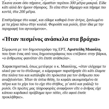
Έκανα zoom όσο πήγαινε, είμασταν περίπου 300 μέτρα μακριά. Είδα
κάτι αλλά δεν ήμουν σίγουρος. Το είπα στον δήμαρχο και πήγαμε πιο
κοντά, στα 200 μέτρα.
Επιστρέψαμε στο καφέ, και είδαμε καθαρά έναν άντρα, ξαπλωμένο
με τα χέρια πάνω στην κοιλιά. Φορούσε και ρολόι, ήταν ίδια με την
περιγραφή του αγνοούμενου
».
«Ήταν πεσμένος ανάσκελα στα βράχια»
Σύμφωνα με τον δημοσιογράφο της ΕΡΤ,
Αριστείδη Μιαούλη
,
που ήταν ένας από τους δημοσιογράφους που επέβαινε στην βάρκα,
«
ο άνθρωπος φαινόταν ότι έπεσε ανάσκελα
».
Χαρακτηριστικά, όπως μετέφερε ο κ. Μιαούλης, «
όταν ελέγχαμε το
υλικό για να το στείλουμε, ο κάμεραμαν παρατήρησε ότι κάτι έλαμπε
στα πλάνα του και κατάλαβα ότι πρόκειται για τον άνθρωπο που
αναζητούνταν. Ήταν σε ύπτια θέση, το κεφάλι ακουμπισμένο σε
πέτρα και το χέρι του το είχε στο στήθος, γι’ αυτό και γυάλιζε το
ρολόι. Οι πρώτες μας πληροφορίες αναφέρουν είτε ο άνδρας είχε
κάποιο καρδιακό πρόβλημα πριν πέσει, είτε αφού έπεσε
προκλήθηκε»
.