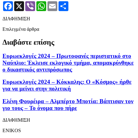
Facebook
X
Viber
WhatsApp
Email
Μοιραστείτε
ΔΙΑΦΗΜΙΣΗ
Επιλεγμένα άρθρα
Διαβάστε επίσης
Ευρωεκλογές 2024 – Πρωτοφανές περιστατικό στο
Ναύπλιο: Έκλεισε εκλογικό τμήμα, απομακρύνθηκε
ο δικαστικός αντιπρόσωπος
Ευρωεκλογές 2024 – Κόκκαλης: Ο «Κόσμος» ήρθε
για να μείνει στην πολιτική
Ελένη Φουρέιρα – Αλμπέρτο Μποτία: Βάπτισαν τον
γιο τους – Το όνομα που πήρε
ΔΙΑΦΗΜΙΣΗ
ENIKOS