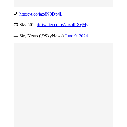
🔗
https://t.co/jazdN0Dp4L
📺 Sky 501
pic.twitter.com/AbzufdXgMy
— Sky News (@SkyNews)
June 9, 2024