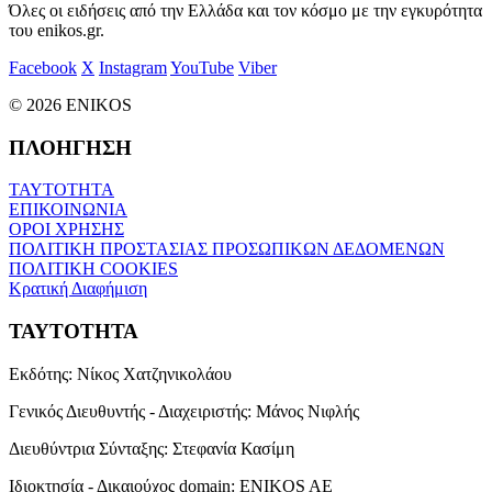
Όλες οι ειδήσεις από την Ελλάδα και τον κόσμο με την εγκυρότητα
του enikos.gr.
Facebook
X
Instagram
YouTube
Viber
© 2026 ENIKOS
ΠΛΟΗΓΗΣΗ
ΤΑΥΤΟΤΗΤΑ
ΕΠΙΚΟΙΝΩΝΙΑ
ΟΡΟΙ ΧΡΗΣΗΣ
ΠΟΛΙΤΙΚΗ ΠΡΟΣΤΑΣΙΑΣ ΠΡΟΣΩΠΙΚΩΝ ΔΕΔΟΜΕΝΩΝ
ΠΟΛΙΤΙΚΗ COOKIES
Κρατική Διαφήμιση
ΤΑΥΤΟΤΗΤΑ
Εκδότης:
Νίκος Χατζηνικολάου
Γενικός Διευθυντής - Διαχειριστής:
Μάνος Νιφλής
Διευθύντρια Σύνταξης:
Στεφανία Κασίμη
Ιδιοκτησία - Δικαιούχος domain:
ENIKOS AE