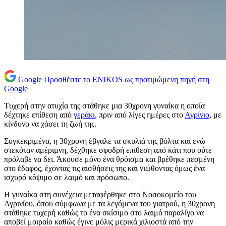
Google
Προσθέστε το ENIKOS ως προτιμώμενη πηγή στη
Google
Τυχερή στην ατυχία της στάθηκε μια 30χρονη γυναίκα η οποία
δέχτηκε επίθεση από
γεράκι
, πριν από λίγες ημέρες στο
Αγρίνιο
, με
κίνδυνο να χάσει τη ζωή της.
Συγκεκριμένα, η 30χρονη έβγαλε τα σκυλιά της βόλτα και ενώ
στεκόταν αμέριμνη, δέχθηκε σφοδρή επίθεση από κάτι που ούτε
πρόλαβε να δει. Άκουσε μόνο ένα θρόισμα και βρέθηκε πεσμένη
στο έδαφος, έχοντας τις αισθήσεις της και νιώθοντας όμως ένα
ισχυρό κόψιμο σε λαιμό και πρόσωπο.
Η γυναίκα στη συνέχεια μεταφέρθηκε στο Νοσοκομείο του
Αγρινίου, όπου σύμφωνα με τα λεγόμενα του γιατρού, η 30χρονη
στάθηκε τυχερή καθώς το ένα σκίσιμο στο λαιμό παραλίγο να
αποβεί μοιραίο καθώς έγινε μόλις μερικά χιλιοστά από την