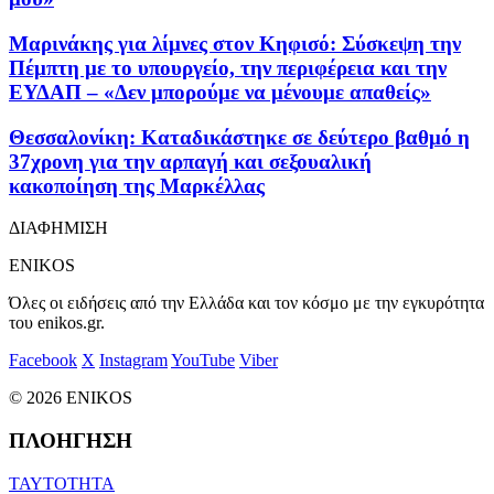
Μαρινάκης για λίμνες στον Κηφισό: Σύσκεψη την
Πέμπτη με το υπουργείο, την περιφέρεια και την
ΕΥΔΑΠ – «Δεν μπορούμε να μένουμε απαθείς»
Θεσσαλονίκη: Καταδικάστηκε σε δεύτερο βαθμό η
37χρονη για την αρπαγή και σεξουαλική
κακοποίηση της Μαρκέλλας
ΔΙΑΦΗΜΙΣΗ
ENIKOS
Όλες οι ειδήσεις από την Ελλάδα και τον κόσμο με την εγκυρότητα
του enikos.gr.
Facebook
X
Instagram
YouTube
Viber
© 2026 ENIKOS
ΠΛΟΗΓΗΣΗ
ΤΑΥΤΟΤΗΤΑ