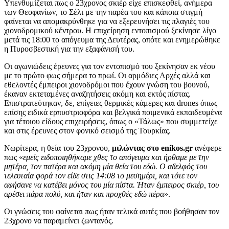
Υπενθυμίζεται πως ο 23χρονος σκιέρ είχε επισκεφθεί, ανήμερα
των Θεοφανίων, το Σέλι με την παρέα του και κάποια στιγμή
φαίνεται να απομακρύνθηκε για να εξερευνήσει τις πλαγιές του
χιονοδρομικού κέντρου. Η επιχείρηση εντοπισμού ξεκίνησε λίγο
μετά τις 18:00 το απόγευμα της Δευτέρας, οπότε και ενημερώθηκε
η Πυροσβεστική για την εξαφάνισή του.
Οι αγωνιώδεις έρευνες για τον εντοπισμό του ξεκίνησαν εκ νέου
με το πρώτο φως σήμερα το πρωί. Οι αρμόδιες Αρχές αλλά και
εθελοντές έμπειροι χιονοδρόμοι που έχουν γνώση του βουνού,
έκαναν εκτεταμένες αναζητήσεις ακόμη και εκτός πίστας.
Επιστρατεύτηκαν, δε, επίγειες θερμικές κάμερες και drones όπως
επίσης ειδικά ερπυστριοφόρα και βελγικά ποιμενικά εκπαιδευμένα
για τέτοιου είδους επιχειρήσεις, όπως ο «Τάλως» που συμμετείχε
και στις έρευνες στον φονικό σεισμό της Τουρκίας.
Νωρίτερα, η θεία του 23χρονου,
μιλώντας στο enikos.gr
ανέφερε
πως «
εμείς ειδοποιηθήκαμε χθες το απόγευμα και ήρθαμε με την
μητέρα, τον πατέρα και ακόμη μία θεία του εδώ. Ο αδελφός του
τελευταία φορά τον είδε στις 14:08 το μεσημέρι, και τότε τον
αφήσανε να κατέβει μόνος του μία πίστα. Ήταν έμπειρος σκιέρ, του
αρέσει πάρα πολύ, και ήταν και προχθές εδώ πέρα
».
Οι γνώσεις του φαίνεται πως ήταν τελικά αυτές που βοήθησαν τον
23χρονο να παραμείνει ζωντανός.