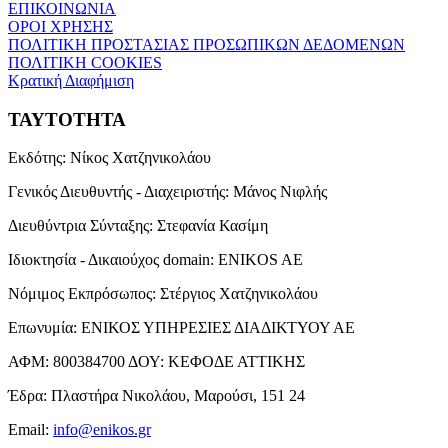
ΕΠΙΚΟΙΝΩΝΙΑ
ΟΡΟΙ ΧΡΗΣΗΣ
ΠΟΛΙΤΙΚΗ ΠΡΟΣΤΑΣΙΑΣ ΠΡΟΣΩΠΙΚΩΝ ΔΕΔΟΜΕΝΩΝ
ΠΟΛΙΤΙΚΗ COOKIES
Κρατική Διαφήμιση
ΤΑΥΤΟΤΗΤΑ
Εκδότης:
Νίκος Χατζηνικολάου
Γενικός Διευθυντής - Διαχειριστής:
Μάνος Νιφλής
Διευθύντρια Σύνταξης:
Στεφανία Κασίμη
Ιδιοκτησία - Δικαιούχος domain:
ENIKOS AE
Νόμιμος Εκπρόσωπος:
Στέργιος Χατζηνικολάου
Επωνυμία:
ΕΝΙΚΟΣ ΥΠΗΡΕΣΙΕΣ ΔΙΑΔΙΚΤΥΟΥ ΑΕ
ΑΦΜ:
800384700
ΔΟΥ:
ΚΕΦΟΔΕ ΑΤΤΙΚΗΣ
Έδρα:
Πλαστήρα Νικολάου, Μαρούσι, 151 24
Email:
info@enikos.gr