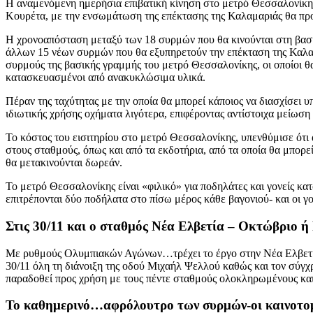
Η αναμενόμενη ημερήσια επιβατική κίνηση στο μετρό Θεσσαλονίκης 
Κουρέτα, με την ενσωμάτωση της επέκτασης της Καλαμαριάς θα προ
Η χρονοαπόσταση μεταξύ των 18 συρμών που θα κινούνται στη βασικ
άλλων 15 νέων συρμών που θα εξυπηρετούν την επέκταση της Καλαμα
συρμούς της βασικής γραμμής του μετρό Θεσσαλονίκης, οι οποίοι θα
κατασκευασμένοι από ανακυκλώσιμα υλικά.
Πέραν της ταχύτητας με την οποία θα μπορεί κάποιος να διασχίσει 
ιδιωτικής χρήσης οχήματα λιγότερα, επιφέροντας αντίστοιχα μείωσ
Το κόστος του εισιτηρίου στο μετρό Θεσσαλονίκης, υπενθύμισε ότι 
στους σταθμούς, όπως και από τα εκδοτήρια, από τα οποία θα μπορε
θα μετακινούνται δωρεάν.
Το μετρό Θεσσαλονίκης είναι «φιλικό» για ποδηλάτες και γονείς κ
επιτρέπονται δύο ποδήλατα στο πίσω μέρος κάθε βαγονιού- και οι γο
Στις 30/11 και ο σταθμός Νέα Ελβετία – Οκτώβριο 
Με ρυθμούς Ολυμπιακών Αγώνων…τρέχει το έργο στην Νέα Ελβετία, 
30/11 όλη τη διάνοιξη της οδού Μιχαήλ Ψελλού καθώς και τον σύγχ
παραδοθεί προς χρήση με τους πέντε σταθμούς ολοκληρωμένους και μ
Το καθημερινό…αφρόλουτρο των συρμών-οι καινοτομί