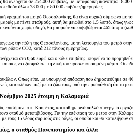
θα ανέρχεται σε 254.000 επιβάτες, με μεταφορική ικανότητα 18.000
στεθούν άλλοι 78.000 με 80.000 επιβάτες/ημερησίως.
ή γραμμή του μετρό Θεσσαλονίκης, θα είναι αρχικά σύμφωνα με τον ί
ριάς με πέντε σταθμούς, αυτή θα μειωθεί στο 1,5 λεπτό, όπως γνωστο
 κινούνται χωρίς οδηγό, θα μπορούν να επιβιβάζονται 465 άτομα (καθή
υπογείως την πόλη της Θεσσαλονίκης, με τη λειτουργία του μετρό στ
η των ρύπων CO2, κατά 212 τόνους ημερησίως.
ανέρχεται στα 0,60 ευρώ και ο κάθε επιβάτης μπορεί να το προμηθεύ
ί κάποιος να εξασφαλίσει τη δική του προσωποποιημένη κάρτα. Οι ειδ
ατοικίδιων. Οπως είπε, με υπουργική απόφαση που δημοσιεύθηκε σε Φ
νείς κατοικίδιων μαζί με τα ζώα τους, υπό την προϋπόθεση ότι τα μετα
ή Νοέμβριο 2025 έτοιμη η Καλαμαριά
επισήμανε ο κ. Κουρέτας, και καθημερινά πολλά συνεργεία εργάζον
ρονο σταθμό μετεπιβίβασης. Για την επέκταση του μετρό στην Καλαμ
ε τους 15 νέους συρμούς στις ράγες, οι οποίοι και θα καταλήγουν σ
ες, ο σταθμός Πανεπιστημίου και άλλα