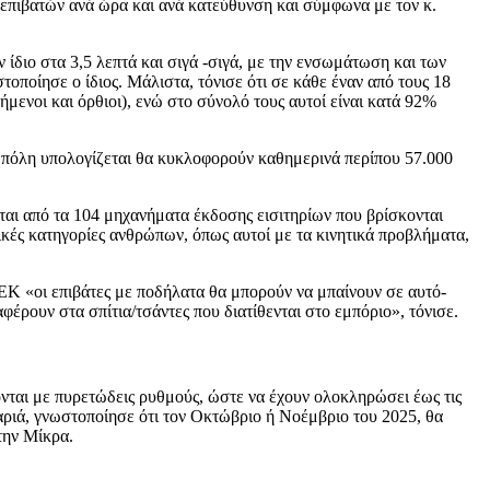
 επιβατών ανά ώρα και ανά κατεύθυνση και σύμφωνα με τον κ.
διο στα 3,5 λεπτά και σιγά -σιγά, με την ενσωμάτωση και των
ποίησε ο ίδιος. Μάλιστα, τόνισε ότι σε κάθε έναν από τους 18
μενοι και όρθιοι), ενώ στο σύνολό τους αυτοί είναι κατά 92%
ην πόλη υπολογίζεται θα κυκλοφορούν καθημερινά περίπου 57.000
εται από τα 104 μηχανήματα έκδοσης εισιτηρίων που βρίσκονται
ικές κατηγορίες ανθρώπων, όπως αυτοί με τα κινητικά προβλήματα,
ΕΚ «οι επιβάτες με ποδήλατα θα μπορούν να μπαίνουν σε αυτό-
φέρουν στα σπίτια/τσάντες που διατίθενται στο εμπόριο», τόνισε.
ται με πυρετώδεις ρυθμούς, ώστε να έχουν ολοκληρώσει έως τις
αριά, γνωστοποίησε ότι τον Οκτώβριο ή Νοέμβριο του 2025, θα
την Μίκρα.