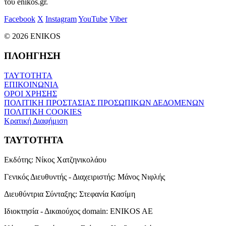
του enikos.gr.
Facebook
X
Instagram
YouTube
Viber
© 2026 ENIKOS
ΠΛΟΗΓΗΣΗ
ΤΑΥΤΟΤΗΤΑ
ΕΠΙΚΟΙΝΩΝΙΑ
ΟΡΟΙ ΧΡΗΣΗΣ
ΠΟΛΙΤΙΚΗ ΠΡΟΣΤΑΣΙΑΣ ΠΡΟΣΩΠΙΚΩΝ ΔΕΔΟΜΕΝΩΝ
ΠΟΛΙΤΙΚΗ COOKIES
Κρατική Διαφήμιση
ΤΑΥΤΟΤΗΤΑ
Εκδότης:
Νίκος Χατζηνικολάου
Γενικός Διευθυντής - Διαχειριστής:
Μάνος Νιφλής
Διευθύντρια Σύνταξης:
Στεφανία Κασίμη
Ιδιοκτησία - Δικαιούχος domain:
ENIKOS AE