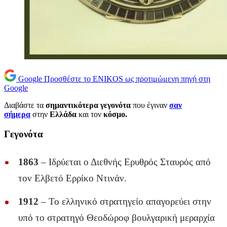
Google
Προσθέστε το ENIKOS ως προτιμώμενη πηγή στη
Google
Διαβάστε τα
σημαντικότερα γεγονότα
που έγιναν
σαν
σήμερα
στην
Ελλάδα
και τον
κόσμο.
Γεγονότα
1863
– Ιδρύεται ο Διεθνής Ερυθρός Σταυρός από
τον Ελβετό Ερρίκο Ντινάν.
1912
– Το ελληνικό στρατηγείο απαγορεύει στην
υπό το στρατηγό Θεοδώροφ βουλγαρική μεραρχία