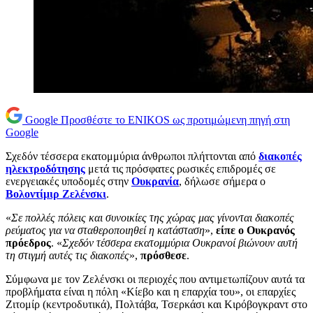
Google
Προσθέστε το ENIKOS ως προτιμώμενη πηγή στη
Google
Σχεδόν τέσσερα εκατομμύρια άνθρωποι πλήττονται από
διακοπές
ηλεκτροδότησης
μετά τις πρόσφατες ρωσικές επιδρομές σε
ενεργειακές υποδομές στην
Ουκρανία
, δήλωσε σήμερα ο
Βολοντίμιρ Ζελένσκι
.
«
Σε πολλές πόλεις και συνοικίες της χώρας μας γίνονται διακοπές
ρεύματος για να σταθεροποιηθεί η κατάσταση
»,
είπε ο Ουκρανός
πρόεδρος
. «
Σχεδόν τέσσερα εκατομμύρια Ουκρανοί βιώνουν αυτή
τη στιγμή αυτές τις διακοπές
»,
πρόσθεσε
.
Σύμφωνα με τον Ζελένσκι οι περιοχές που αντιμετωπίζουν αυτά τα
προβλήματα είναι η πόλη «Κίεβο και η επαρχία του», οι επαρχίες
Ζιτομίρ (κεντροδυτικά), Πολτάβα, Τσερκάσι και Κιρόβογκραντ στο