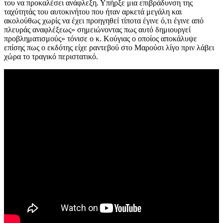
του να προκαλέσει ανάφλεξη. Υπήρξε μια επιβράδυνση της
ταχύτητάς του αυτοκινήτου που ήταν αρκετά μεγάλη και
ακολούθως χωρίς να έχει προηγηθεί τίποτα έγινε ό,τι έγινε από
πλευράς αναφλέξεως» σημειώνοντας πως αυτό δημιουργεί
προβληματισμούς» τόνισε ο κ. Κούγιας ο οποίος αποκάλυψε
επίσης πως ο εκδότης είχε ραντεβού στο Μαρούσι λίγο πριν λάβει
χώρα το τραγικό περιστατικό.