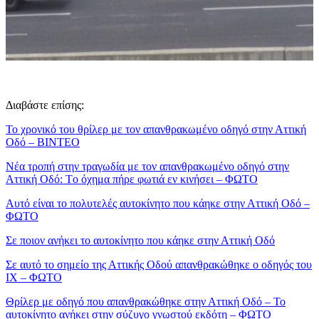
Διαβάστε επίσης:
Το χρονικό του θρίλερ με τον απανθρακωμένο οδηγό στην Αττική
Οδό – ΒΙΝΤΕΟ
Νέα τροπή στην τραγωδία με τον απανθρακωμένο οδηγό στην
Αττική Οδό: Tο όχημα πήρε φωτιά εν κινήσει – ΦΩΤΟ
Αυτό είναι το πολυτελές αυτοκίνητο που κάηκε στην Αττική Οδό –
ΦΩΤΟ
Σε ποιον ανήκει το αυτοκίνητο που κάηκε στην Αττική Οδό
Σε αυτό το σημείο της Αττικής Οδού απανθρακώθηκε ο οδηγός του
ΙΧ – ΦΩΤΟ
Θρίλερ με οδηγό που απανθρακώθηκε στην Αττική Οδό – Το
αυτοκίνητο ανήκει στην σύζυγο γνωστού εκδότη – ΦΩΤΟ