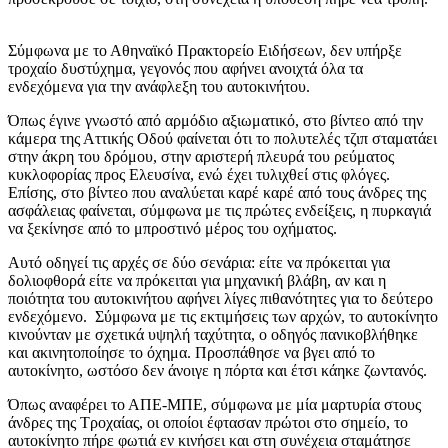
Σύμφωνα με το Αθηναϊκό Πρακτορείο Ειδήσεων, δεν υπήρξε
τροχαίο δυστύχημα, γεγονός που αφήνει ανοιχτά όλα τα
ενδεχόμενα για την ανάφλεξη του αυτοκινήτου.
Όπως έγινε γνωστό από αρμόδιο αξιωματικό, στο βίντεο από την
κάμερα της Αττικής Οδού φαίνεται ότι το πολυτελές τζιπ σταματάει
στην άκρη του δρόμου, στην αριστερή πλευρά του ρεύματος
κυκλοφορίας προς Ελευσίνα, ενώ έχει τυλιχθεί στις φλόγες.
Επίσης, στο βίντεο που αναλύεται καρέ καρέ από τους άνδρες της
ασφάλειας φαίνεται, σύμφωνα με τις πρώτες ενδείξεις, η πυρκαγιά
να ξεκίνησε από το μπροστινό μέρος του οχήματος.
Αυτό οδηγεί τις αρχές σε δύο σενάρια: είτε να πρόκειται για
δολιοφθορά είτε να πρόκειται για μηχανική βλάβη, αν και η
ποιότητα του αυτοκινήτου αφήνει λίγες πιθανότητες για το δεύτερο
ενδεχόμενο. Σύμφωνα με τις εκτιμήσεις των αρχών, το αυτοκίνητο
κινούνταν με σχετικά υψηλή ταχύτητα, ο οδηγός πανικοβλήθηκε
και ακινητοποίησε το όχημα. Προσπάθησε να βγει από το
αυτοκίνητο, ωστόσο δεν άνοιγε η πόρτα και έτσι κάηκε ζωντανός.
Όπως αναφέρει το ΑΠΕ-ΜΠΕ, σύμφωνα με μία μαρτυρία στους
άνδρες της Τροχαίας, οι οποίοι έφτασαν πρώτοι στο σημείο, το
αυτοκίνητο πήρε φωτιά εν κινήσει και στη συνέχεια σταμάτησε