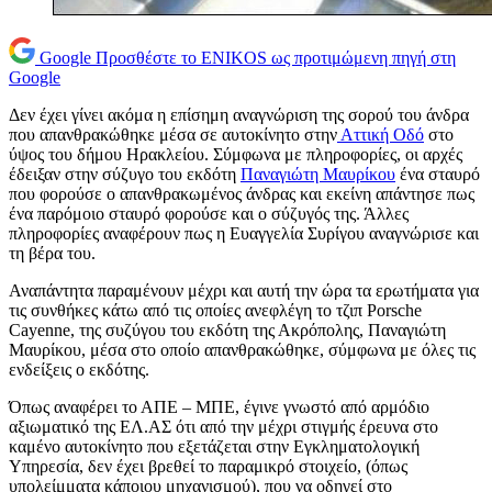
Google
Προσθέστε το ENIKOS ως προτιμώμενη πηγή στη
Google
Δεν έχει γίνει ακόμα η επίσημη αναγνώριση της σορού του άνδρα
που απανθρακώθηκε μέσα σε αυτοκίνητο στην
Αττική Οδό
στο
ύψος του δήμου Ηρακλείου. Σύμφωνα με πληροφορίες, οι αρχές
έδειξαν στην σύζυγο του εκδότη
Παναγιώτη Μαυρίκου
ένα σταυρό
που φορούσε ο απανθρακωμένος άνδρας και εκείνη απάντησε πως
ένα παρόμοιο σταυρό φορούσε και ο σύζυγός της. Άλλες
πληροφορίες αναφέρουν πως η Ευαγγελία Συρίγου αναγνώρισε και
τη βέρα του.
Αναπάντητα παραμένουν μέχρι και αυτή την ώρα τα ερωτήματα για
τις συνθήκες κάτω από τις οποίες ανεφλέγη το τζιπ Porsche
Cayenne, της συζύγου του εκδότη της Ακρόπολης, Παναγιώτη
Μαυρίκου, μέσα στο οποίο απανθρακώθηκε, σύμφωνα με όλες τις
ενδείξεις ο εκδότης.
Όπως αναφέρει το ΑΠΕ – ΜΠΕ, έγινε γνωστό από αρμόδιο
αξιωματικό της ΕΛ.ΑΣ ότι από την μέχρι στιγμής έρευνα στο
καμένο αυτοκίνητο που εξετάζεται στην Εγκληματολογική
Υπηρεσία, δεν έχει βρεθεί το παραμικρό στοιχείο, (όπως
υπολείμματα κάποιου μηχανισμού), που να οδηγεί στο