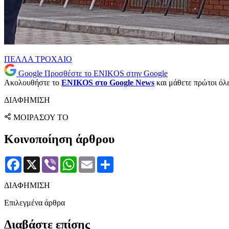
ΠΕΛΛΑ
ΤΡΟΧΑΙΟ
Google
Προσθέστε το ENIKOS στην Google
Ακολουθήστε το
ENIKOS στο Google News
και μάθετε πρώτοι όλες
ΔΙΑΦΗΜΙΣΗ
ΜΟΙΡΑΣΟΥ ΤΟ
Κοινοποίηση άρθρου
Facebook
X
Viber
WhatsApp
Email
Μοιραστείτε
ΔΙΑΦΗΜΙΣΗ
Επιλεγμένα άρθρα
Διαβάστε επίσης