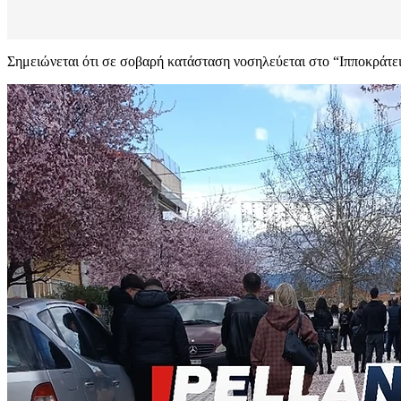
Σημειώνεται ότι σε σοβαρή κατάσταση νοσηλεύεται στο “Ιπποκράτει