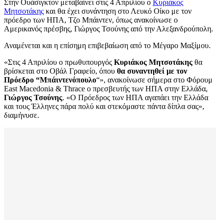
Στην Ουάσιγκτον μεταβαίνει στις 4 Απριλίου ο
Κυριάκος
Μητσοτάκης
και θα έχει συνάντηση στο Λευκό Οίκο με τον
πρόεδρο των ΗΠΑ, Τζο Μπάιντεν, όπως ανακοίνωσε ο
Αμερικανός πρέσβης, Γιώργος Τσούνης από την Αλεξανδρούπολη.
Αναμένεται και η επίσημη επιβεβαίωση από το Μέγαρο Μαξίμου.
«Στις 4 Απριλίου ο πρωθυπουργός
Κυριάκος Μητσοτάκης
θα
βρίσκεται στο Οβάλ Γραφείο, όπου
θα συναντηθεί με τον
Πρόεδρο “Μπάιντενόπουλο
“», ανακοίνωσε σήμερα στο Φόρουμ
East Macedonia & Thrace ο πρεσβευτής των ΗΠΑ στην Ελλάδα,
Γιώργος Τσούνης
. «Ο Πρόεδρος των ΗΠΑ αγαπάει την Ελλάδα
και τους Έλληνες πάρα πολύ και στεκόμαστε πάντα δίπλα σας»,
διαμήνυσε.