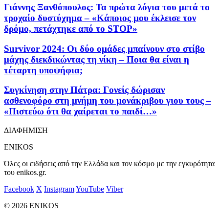
Γιάννης Ξανθόπουλος: Τα πρώτα λόγια του μετά το
τροχαίο δυστύχημα – «Κάποιος μου έκλεισε τον
δρόμο, πετάχτηκε από το STOP»
Survivor 2024: Οι δύο ομάδες μπαίνουν στο στίβο
μάχης διεκδικώντας τη νίκη – Ποια θα είναι η
τέταρτη υποψήφια;
Συγκίνηση στην Πάτρα: Γονείς δώρισαν
ασθενοφόρο στη μνήμη του μονάκριβου γιου τους –
«Πιστεύω ότι θα χαίρεται το παιδί…»
ΔΙΑΦΗΜΙΣΗ
ENIKOS
Όλες οι ειδήσεις από την Ελλάδα και τον κόσμο με την εγκυρότητα
του enikos.gr.
Facebook
X
Instagram
YouTube
Viber
© 2026 ENIKOS