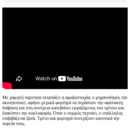
Με χαμηλή ταχύτητα πλησιάζει η αμαξοστοιχία, ο μηχανοδηγός την
ακινητοποιεί, αφήνει μερικά φορτηγά να περάσουν την αφύλακτη
διάβαση και στη συνέχεια κατεβαίνει εργαζόμενος του τρένου και
διακόπτει την κυκλοφορία. Όταν ο συρμός περνάει, ο υπάλληλος
επιβιβάζεται ξανά. Τρένο και φορτηγά συνεχίζουν κανονικά την
πορεία τους.