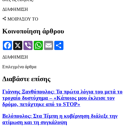
ΔΙΑΦΗΜΙΣΗ
ΜΟΙΡΑΣΟΥ ΤΟ
Κοινοποίηση άρθρου
Facebook
X
Viber
WhatsApp
Email
Μοιραστείτε
ΔΙΑΦΗΜΙΣΗ
Επιλεγμένα άρθρα
Διαβάστε επίσης
Γιάννης Ξανθόπουλος: Τα πρώτα λόγια του μετά το
τροχαίο δυστύχημα – «Κάποιος μου έκλεισε τον
δρόμο, πετάχτηκε από το STOP»
Βελόπουλος: Στα Τέμπη η κυβέρνηση διάλεξε την
ατίμωση και τη συγκάλυψη