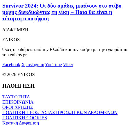
Survivor 2024: Οι δύο ομάδες μπαίνουν στο στίβο
μάχης διεκδικώντας τη νίκη – Ποια θα είναι η
τέταρτη υποψήφια;
ΔΙΑΦΗΜΙΣΗ
ENIKOS
Όλες οι ειδήσεις από την Ελλάδα και τον κόσμο με την εγκυρότητα
του enikos.gr.
Facebook
X
Instagram
YouTube
Viber
© 2026 ENIKOS
ΠΛΟΗΓΗΣΗ
ΤΑΥΤΟΤΗΤΑ
ΕΠΙΚΟΙΝΩΝΙΑ
ΟΡΟΙ ΧΡΗΣΗΣ
ΠΟΛΙΤΙΚΗ ΠΡΟΣΤΑΣΙΑΣ ΠΡΟΣΩΠΙΚΩΝ ΔΕΔΟΜΕΝΩΝ
ΠΟΛΙΤΙΚΗ COOKIES
Κρατική Διαφήμιση