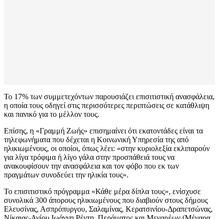
Το 17% των συμμετεχόντων παρουσιάζει επισιτιστική ανασφάλεια,
η οποία τους οδηγεί στις περισσότερες περιπτώσεις σε κατάθλιψη
και πανικό για το μέλλον τους.
Επίσης, η «Γραμμή Ζωής» επισημαίνει ότι εκατοντάδες είναι τα
τηλεφωνήματα που δέχεται η Κοινωνική Υπηρεσία της από
ηλικιωμένους, οι οποίοι, όπως λέει: «στην κυριολεξία εκλιπαρούν
για λίγα τρόφιμα ή λίγο γάλα στην προσπάθειά τους να
ανακουφίσουν την ανασφάλεια και τον φόβο που εκ των
πραγμάτων συνοδεύει την ηλικία τους».
Το επισιτιστικό πρόγραμμα «Κάθε μέρα δίπλα τους», ενίσχυσε
συνολικά 300 άπορους ηλικιωμένους που διαβιούν στους δήμους
Ελευσίνας, Ασπρόπυργου, Σαλαμίνας, Κερατσινίου-Δραπετσώνας,
Νίκαιας-Αγίου Ιωάννη Ρέντη, Περάματος και Μεγαρέων (Μέγαρα,